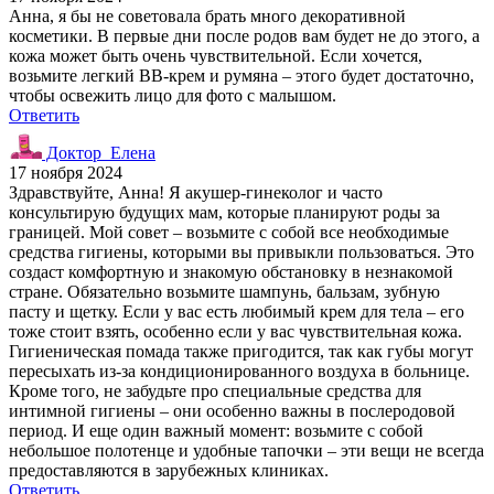
Анна, я бы не советовала брать много декоративной
косметики. В первые дни после родов вам будет не до этого, а
кожа может быть очень чувствительной. Если хочется,
возьмите легкий ВВ-крем и румяна – этого будет достаточно,
чтобы освежить лицо для фото с малышом.
Ответить
Доктор_Елена
17 ноября 2024
Здравствуйте, Анна! Я акушер-гинеколог и часто
консультирую будущих мам, которые планируют роды за
границей. Мой совет – возьмите с собой все необходимые
средства гигиены, которыми вы привыкли пользоваться. Это
создаст комфортную и знакомую обстановку в незнакомой
стране. Обязательно возьмите шампунь, бальзам, зубную
пасту и щетку. Если у вас есть любимый крем для тела – его
тоже стоит взять, особенно если у вас чувствительная кожа.
Гигиеническая помада также пригодится, так как губы могут
пересыхать из-за кондиционированного воздуха в больнице.
Кроме того, не забудьте про специальные средства для
интимной гигиены – они особенно важны в послеродовой
период. И еще один важный момент: возьмите с собой
небольшое полотенце и удобные тапочки – эти вещи не всегда
предоставляются в зарубежных клиниках.
Ответить