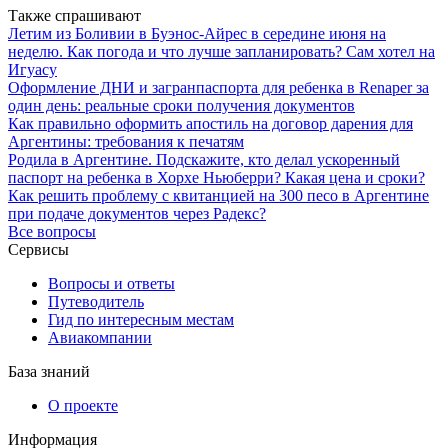
Также спрашивают
Летим из Боливии в Буэнос-Айрес в середине июня на
неделю. Как погода и что лучше запланировать? Сам хотел на
Игуасу
Оформление ДНИ и загранпаспорта для ребенка в Renaper за
один день: реальные сроки получения документов
Как правильно оформить апостиль на договор дарения для
Аргентины: требования к печатям
Родила в Аргентине. Подскажите, кто делал ускоренный
паспорт на ребенка в Хорхе Ньюберри? Какая цена и сроки?
Как решить проблему с квитанцией на 300 песо в Аргентине
при подаче документов через Радекс?
Все вопросы
Сервисы
Вопросы и ответы
Путеводитель
Гид по интересным местам
Авиакомпании
База знаний
О проекте
Информация