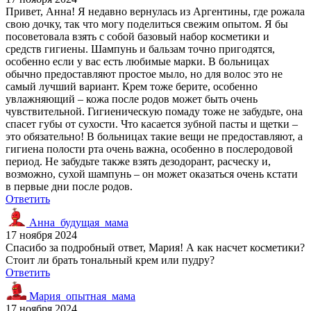
Привет, Анна! Я недавно вернулась из Аргентины, где рожала
свою дочку, так что могу поделиться свежим опытом. Я бы
посоветовала взять с собой базовый набор косметики и
средств гигиены. Шампунь и бальзам точно пригодятся,
особенно если у вас есть любимые марки. В больницах
обычно предоставляют простое мыло, но для волос это не
самый лучший вариант. Крем тоже берите, особенно
увлажняющий – кожа после родов может быть очень
чувствительной. Гигиеническую помаду тоже не забудьте, она
спасет губы от сухости. Что касается зубной пасты и щетки –
это обязательно! В больницах такие вещи не предоставляют, а
гигиена полости рта очень важна, особенно в послеродовой
период. Не забудьте также взять дезодорант, расческу и,
возможно, сухой шампунь – он может оказаться очень кстати
в первые дни после родов.
Ответить
Анна_будущая_мама
17 ноября 2024
Спасибо за подробный ответ, Мария! А как насчет косметики?
Стоит ли брать тональный крем или пудру?
Ответить
Мария_опытная_мама
17 ноября 2024