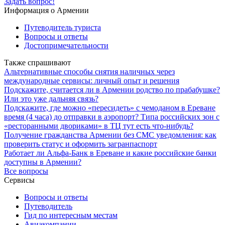
Задать вопрос!
Информация о Армении
Путеводитель туриста
Вопросы и ответы
Достопримечательности
Также спрашивают
Альтернативные способы снятия наличных через
международные сервисы: личный опыт и решения
Подскажите, считается ли в Армении родство по прабабушке?
Или это уже дальняя связь?
Подскажите, где можно «пересидеть» с чемоданом в Ереване
время (4 часа) до отправки в аэропорт? Типа российских зон с
«ресторанными двориками» в ТЦ тут есть что-нибудь?
Получение гражданства Армении без СМС уведомления: как
проверить статус и оформить загранпаспорт
Работает ли Альфа-Банк в Ереване и какие российские банки
доступны в Армении?
Все вопросы
Сервисы
Вопросы и ответы
Путеводитель
Гид по интересным местам
Авиакомпании