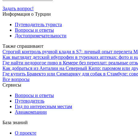
Задать вопрос!
Информация о Турции
Путеводитель туриста
Вопросы и ответы
Достопримечательности
Также спрашивают
Строгий контроль ручной клади в S7: личный опыт перелета 
Как выглядит детский ибупрофен в турецких аптеках: фото и н
Где найти недорогое пиво в Кемере без переплат: реальные от
Как добраться из Анталии на Северный Кипр: паромом или др
Где купить Бравекто или Симпарику для собак в Стамбуле: сов
Все вопросы
Сервисы
Вопросы и ответы
Путеводитель
Гид по интересным местам
Авиакомпании
База знаний
О проекте