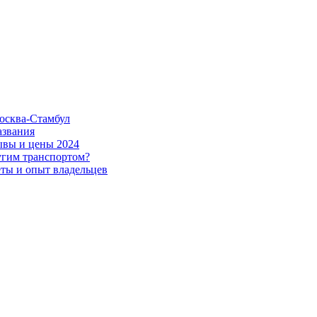
Москва-Стамбул
азвания
зывы и цены 2024
угим транспортом?
еты и опыт владельцев