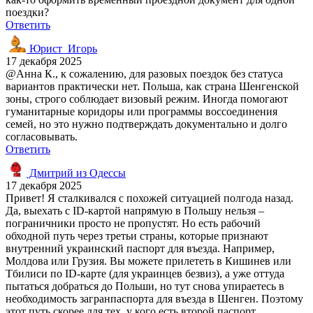
поездки?
Ответить
Юрист_Игорь
17 декабря 2025
@Анна К., к сожалению, для разовых поездок без статуса
вариантов практически нет. Польша, как страна Шенгенской
зоны, строго соблюдает визовый режим. Иногда помогают
гуманитарные коридоры или программы воссоединения
семей, но это нужно подтверждать документально и долго
согласовывать.
Ответить
Дмитрий из Одессы
17 декабря 2025
Привет! Я сталкивался с похожей ситуацией полгода назад.
Да, выехать с ID-картой напрямую в Польшу нельзя –
пограничники просто не пропустят. Но есть рабочий
обходной путь через третьи страны, которые признают
внутренний украинский паспорт для въезда. Например,
Молдова или Грузия. Вы можете прилететь в Кишинев или
Тбилиси по ID-карте (для украинцев безвиз), а уже оттуда
пытаться добраться до Польши, но тут снова упираетесь в
необходимость загранпаспорта для въезда в Шенген. Поэтому
этот путь скорее для тех, у кого есть второй паспорт