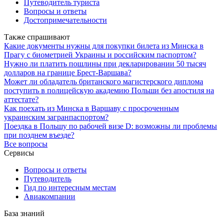
Путеводитель туриста
Вопросы и ответы
Достопримечательности
Также спрашивают
Какие документы нужны для покупки билета из Минска в
Прагу с биометрией Украины и российским паспортом?
Нужно ли платить пошлины при декларировании 50 тысяч
долларов на границе Брест-Варшава?
Может ли обладатель британского магистерского диплома
поступить в полицейскую академию Польши без апостиля на
аттестате?
Как поехать из Минска в Варшаву с просроченным
украинским загранпаспортом?
Поездка в Польшу по рабочей визе D: возможны ли проблемы
при позднем въезде?
Все вопросы
Сервисы
Вопросы и ответы
Путеводитель
Гид по интересным местам
Авиакомпании
База знаний