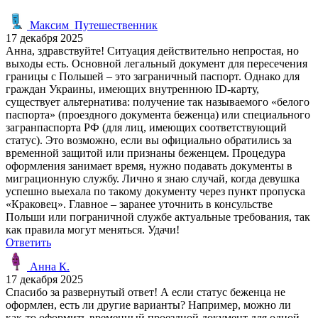
Максим_Путешественник
17 декабря 2025
Анна, здравствуйте! Ситуация действительно непростая, но
выходы есть. Основной легальный документ для пересечения
границы с Польшей – это заграничный паспорт. Однако для
граждан Украины, имеющих внутреннюю ID-карту,
существует альтернатива: получение так называемого «белого
паспорта» (проездного документа беженца) или специального
загранпаспорта РФ (для лиц, имеющих соответствующий
статус). Это возможно, если вы официально обратились за
временной защитой или признаны беженцем. Процедура
оформления занимает время, нужно подавать документы в
миграционную службу. Лично я знаю случай, когда девушка
успешно выехала по такому документу через пункт пропуска
«Краковец». Главное – заранее уточнить в консульстве
Польши или пограничной службе актуальные требования, так
как правила могут меняться. Удачи!
Ответить
Анна К.
17 декабря 2025
Спасибо за развернутый ответ! А если статус беженца не
оформлен, есть ли другие варианты? Например, можно ли
как-то оформить временный проездной документ для одной