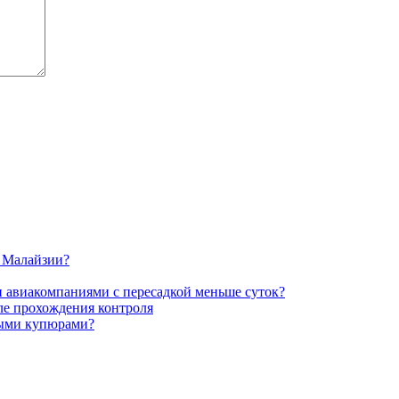
в Малайзии?
и авиакомпаниями с пересадкой меньше суток?
ле прохождения контроля
выми купюрами?