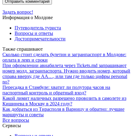
Задать вопрос!
Информация о Молдове
Путеводитель туриста
Вопросы и ответы
Достопримечательности
Также спрашивают
Сколько стоит сделать булетин и загранпаспорт в Молдове:
оплата в леях и сроки
При оформлении авиабилета через Tickets.md запрашивают
номер молд. загранпаспорта. Нужно вводить номер, который
справа вверху, где AA…, или там где только цифры personal
no?
Пересадка в Стамбуле: хватит ли полутора часов на
паспортный контроль и обратный вход?
Какой лимит наличных разрешено провозить в самолете из
Кишинева в Москву в 2024 году?
Как добраться из Тирасполя в Варницу и обратно: лучшие
маршруты и советы
Все вопросы
Сервисы
Вопросы и ответы