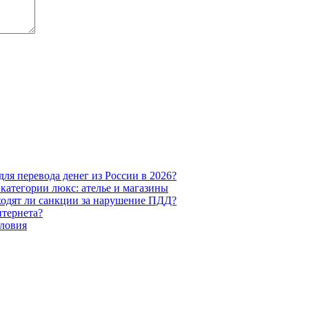
ля перевода денег из России в 2026?
категории люкс: ателье и магазины
ходят ли санкции за нарушение ПДД?
тернета?
словия