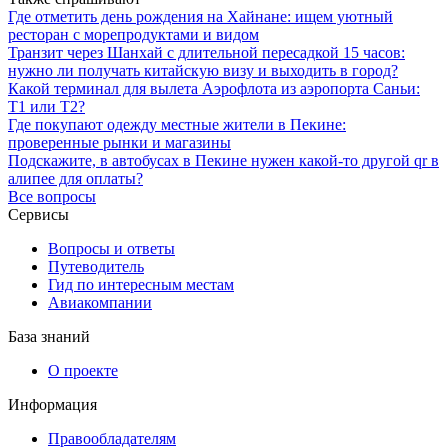
Где отметить день рождения на Хайнане: ищем уютный
ресторан с морепродуктами и видом
Транзит через Шанхай с длительной пересадкой 15 часов:
нужно ли получать китайскую визу и выходить в город?
Какой терминал для вылета Аэрофлота из аэропорта Саньи:
Т1 или Т2?
Где покупают одежду местные жители в Пекине:
проверенные рынки и магазины
Подскажите, в автобусах в Пекине нужен какой-то другой qr в
алипее для оплаты?
Все вопросы
Сервисы
Вопросы и ответы
Путеводитель
Гид по интересным местам
Авиакомпании
База знаний
О проекте
Информация
Правообладателям