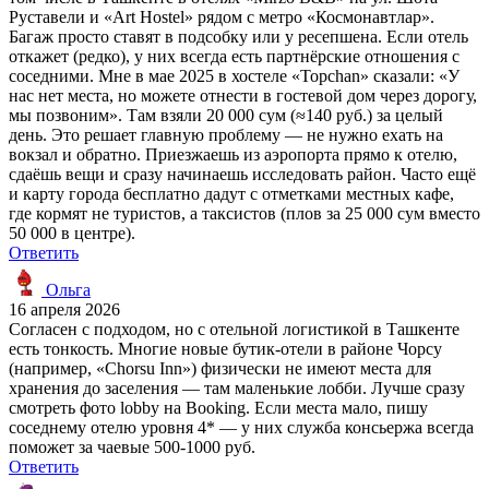
Руставели и «Art Hostel» рядом с метро «Космонавтлар».
Багаж просто ставят в подсобку или у ресепшена. Если отель
откажет (редко), у них всегда есть партнёрские отношения с
соседними. Мне в мае 2025 в хостеле «Topchan» сказали: «У
нас нет места, но можете отнести в гостевой дом через дорогу,
мы позвоним». Там взяли 20 000 сум (≈140 руб.) за целый
день. Это решает главную проблему — не нужно ехать на
вокзал и обратно. Приезжаешь из аэропорта прямо к отелю,
сдаёшь вещи и сразу начинаешь исследовать район. Часто ещё
и карту города бесплатно дадут с отметками местных кафе,
где кормят не туристов, а таксистов (плов за 25 000 сум вместо
50 000 в центре).
Ответить
Ольга
16 апреля 2026
Согласен с подходом, но с отельной логистикой в Ташкенте
есть тонкость. Многие новые бутик-отели в районе Чорсу
(например, «Chorsu Inn») физически не имеют места для
хранения до заселения — там маленькие лобби. Лучше сразу
смотреть фото lobby на Booking. Если места мало, пишу
соседнему отелю уровня 4* — у них служба консьержа всегда
поможет за чаевые 500-1000 руб.
Ответить