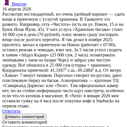
Виктор
16 апреля 2026
Рассмотри нестандартный, но очень удобный вариант — сдать
вещи в прачечную с услугой хранения. В Ташкенте это
развито. Например, сеть «Чистота» (есть на ул. Навои, 15 и на
Буюк Ипак Йули, 45). У них услуга «Хранение багажа» стоит
10 000 сум в день (70 рублей), плюс можно сразу постирать
вещи после долгого перелёта. Я так делал в ноябре 2025:
прилетел, заехал в прачечную на Навои (работает с 07:00),
оставил рюкзак и чемодан, взял чек. За 5 часов успел сходить
в хамам «Абдул Кадыр» (25 000 сум, 2 часа), позавтракать
лепёшками с чаем на базаре Чорсу и забрал уже чистую
одежду. Всё обошлось в 25 000 сум (стирка + хранение).
Координаты прачечной: 41.3187° с.ш., 69.2484° в.д. От метро
«Хамза» 7 минут пешком. Персонал говорит по-русски, дают
пластиковую бирку на багаж. Альтернатива — крупные ТЦ
«Самарканд Дарвоза» или «Next». Там официальных камер
нет, но на стойке информации часто идут навстречу, особенно
если что-то купишь в магазине. В «Next» в январе 2026 мне
оставили сумку на 4 часа после покупки кофе в Starbucks на
первом этаже.
Ответить
Добавить комментарий
Оставить комментарий