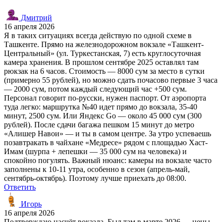
Дмитрий
16 апреля 2026
Я в таких ситуациях всегда действую по одной схеме в
Ташкенте. Прямо на железнодорожном вокзале «Ташкент-
Центральный» (ул. Туркестанская, 7) есть круглосуточная
камера хранения. В прошлом сентябре 2025 оставлял там
рюкзак на 6 часов. Стоимость — 8000 сум за место в сутки
(примерно 55 рублей), но можно сдать почасово первые 3 часа
— 2000 сум, потом каждый следующий час +500 сум.
Персонал говорит по-русски, нужен паспорт. От аэропорта
туда легко: маршрутка №40 идет прямо до вокзала, 35-40
минут, 2500 сум. Или Яндекс Go — около 45 000 сум (300
рублей). После сдачи багажа пешком 15 минут до метро
«Алишер Навои» — и ты в самом центре. За утро успеваешь
позавтракать в чайхане «Медресе» рядом с площадью Хаст-
Имам (шурпа + лепешки — 35 000 сум на человека) и
спокойно погулять. Важный нюанс: камеры на вокзале часто
заполнены к 10-11 утра, особенно в сезон (апрель-май,
сентябрь-октябрь). Поэтому лучше приехать до 08:00.
Ответить
Игорь
16 апреля 2026
Подтверждаю насчёт вокзала. Был там в марте 2026 — цены