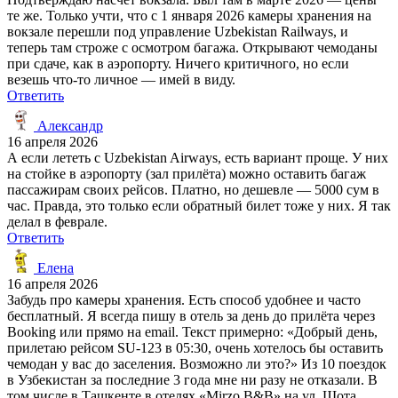
те же. Только учти, что с 1 января 2026 камеры хранения на
вокзале перешли под управление Uzbekistan Railways, и
теперь там строже с осмотром багажа. Открывают чемоданы
при сдаче, как в аэропорту. Ничего критичного, но если
везешь что-то личное — имей в виду.
Ответить
Александр
16 апреля 2026
А если лететь с Uzbekistan Airways, есть вариант проще. У них
на стойке в аэропорту (зал прилёта) можно оставить багаж
пассажирам своих рейсов. Платно, но дешевле — 5000 сум в
час. Правда, это только если обратный билет тоже у них. Я так
делал в феврале.
Ответить
Елена
16 апреля 2026
Забудь про камеры хранения. Есть способ удобнее и часто
бесплатный. Я всегда пишу в отель за день до прилёта через
Booking или прямо на email. Текст примерно: «Добрый день,
прилетаю рейсом SU-123 в 05:30, очень хотелось бы оставить
чемодан у вас до заселения. Возможно ли это?» Из 10 поездок
в Узбекистан за последние 3 года мне ни разу не отказали. В
том числе в Ташкенте в отелях «Mirzo B&B» на ул. Шота