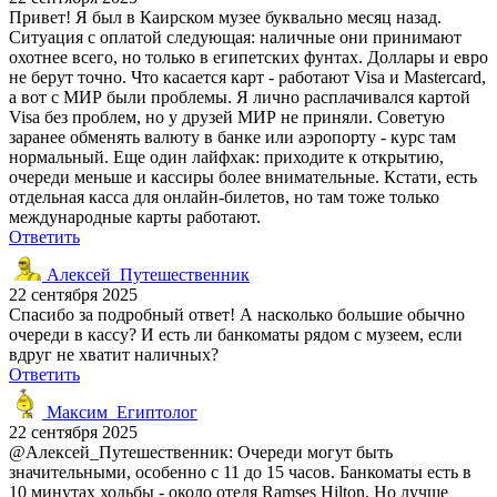
Привет! Я был в Каирском музее буквально месяц назад.
Ситуация с оплатой следующая: наличные они принимают
охотнее всего, но только в египетских фунтах. Доллары и евро
не берут точно. Что касается карт - работают Visa и Mastercard,
а вот с МИР были проблемы. Я лично расплачивался картой
Visa без проблем, но у друзей МИР не приняли. Советую
заранее обменять валюту в банке или аэропорту - курс там
нормальный. Еще один лайфхак: приходите к открытию,
очереди меньше и кассиры более внимательные. Кстати, есть
отдельная касса для онлайн-билетов, но там тоже только
международные карты работают.
Ответить
Алексей_Путешественник
22 сентября 2025
Спасибо за подробный ответ! А насколько большие обычно
очереди в кассу? И есть ли банкоматы рядом с музеем, если
вдруг не хватит наличных?
Ответить
Максим_Египтолог
22 сентября 2025
@Алексей_Путешественник: Очереди могут быть
значительными, особенно с 11 до 15 часов. Банкоматы есть в
10 минутах ходьбы - около отеля Ramses Hilton. Но лучше