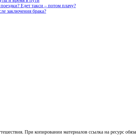
уты и время в пути
 поездки? Едет такси – потом плачу?
сле заключения брака?
утешествия. При копировании материалов ссылка на ресурс обяза