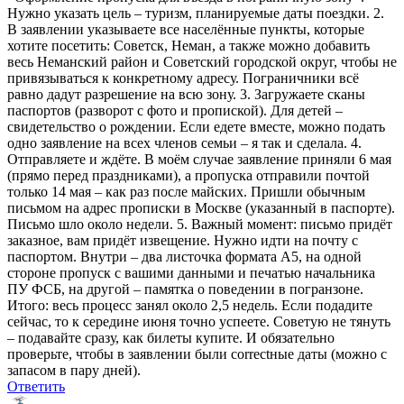
Нужно указать цель – туризм, планируемые даты поездки. 2.
В заявлении указываете все населённые пункты, которые
хотите посетить: Советск, Неман, а также можно добавить
весь Неманский район и Советский городской округ, чтобы не
привязываться к конкретному адресу. Пограничники всё
равно дадут разрешение на всю зону. 3. Загружаете сканы
паспортов (разворот с фото и пропиской). Для детей –
свидетельство о рождении. Если едете вместе, можно подать
одно заявление на всех членов семьи – я так и сделала. 4.
Отправляете и ждёте. В моём случае заявление приняли 6 мая
(прямо перед праздниками), а пропуска отправили почтой
только 14 мая – как раз после майских. Пришли обычным
письмом на адрес прописки в Москве (указанный в паспорте).
Письмо шло около недели. 5. Важный момент: письмо придёт
заказное, вам придёт извещение. Нужно идти на почту с
паспортом. Внутри – два листочка формата А5, на одной
стороне пропуск с вашими данными и печатью начальника
ПУ ФСБ, на другой – памятка о поведении в погранзоне.
Итого: весь процесс занял около 2,5 недель. Если подадите
сейчас, то к середине июня точно успеете. Советую не тянуть
– подавайте сразу, как билеты купите. И обязательно
проверьте, чтобы в заявлении были correctные даты (можно с
запасом в пару дней).
Ответить