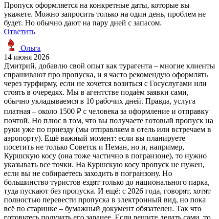
Пропуск оформляется на конкретные даты, которые вы
укажете. Можно запросить только на один день, проблем не
будет. Но обычно дают на пару дней с запасом.
Ответить
Ольга
14 июня 2026
Дмитрий, добавлю свой опыт как турагента – многие клиенты
спрашивают про пропуска, и я часто рекомендую оформлять
через турфирму, если не хочется возиться с Госуслугами или
стоять в очередях. Мы в агентстве подаём заявки сами,
обычно укладываемся в 10 рабочих дней. Правда, услуга
платная – около 1500 ₽ с человека за оформление и отправку
почтой. Но плюс в том, что вы получаете готовый пропуск на
руки уже по приезду (мы отправляем в отель или встречаем в
аэропорту). Ещё важный момент: если вы планируете
посетить не только Советск и Неман, но и, например,
Куршскую косу (она тоже частично в погранзоне), то нужно
указывать все точки. На Куршскую косу пропуск не нужен,
если вы не собираетесь заходить в погранзону. Но
большинство туристов ездят только до национального парка,
туда пускают без пропуска. И ещё: с 2026 года, говорят, хотят
полностью перевести пропуска в электронный вид, но пока
всё по старинке – бумажный документ обязателен. Так что
готовьтесь получать его заранее. Если решите делать сами, то