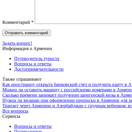
Комментарий
*
Задать вопрос!
Информация о Армении
Путеводитель туриста
Вопросы и ответы
Достопримечательности
Также спрашивают
Как иностранцу открыть банковский счет и получить карту в
Можно ли оставить машину с российскими номерами в Армении
Сколько времени занимает получение шенгенской визы в Армен
Нужна ли визаран при оформлении прописки в Армении для з
Транзит через Армению и Азербайджан с грудным ребенком: в
Все вопросы
Сервисы
Вопросы и ответы
Путеводитель