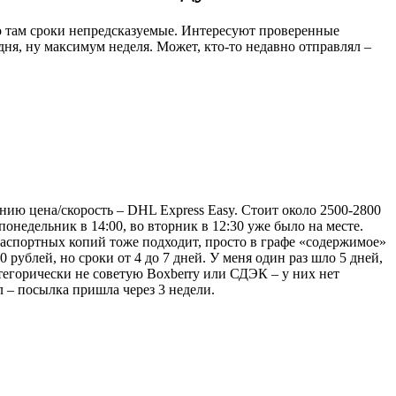
о там сроки непредсказуемые. Интересуют проверенные
дня, ну максимум неделя. Может, кто-то недавно отправлял –
ию цена/скорость – DHL Express Easy. Стоит около 2500-2800
понедельник в 14:00, во вторник в 12:30 уже было на месте.
паспортных копий тоже подходит, просто в графе «содержимое»
ублей, но сроки от 4 до 7 дней. У меня один раз шло 5 дней,
тегорически не советую Boxberry или СДЭК – у них нет
 – посылка пришла через 3 недели.