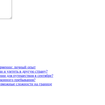
 Армении: личный опыт
 и улететь в другую страну?
ии для путешествия в сентябре?
аконного пребывания?
озможные сложности на границе