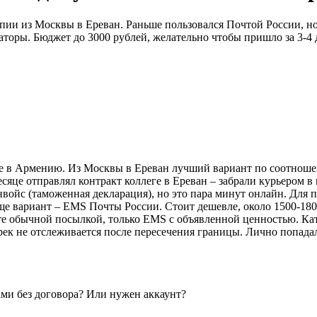
пии из Москвы в Ереван. Раньше пользовался Почтой России, н
аторы. Бюджет до 3000 рублей, желательно чтобы пришло за 3-4 
е в Армению. Из Москвы в Ереван лучший вариант по соотношен
месяце отправлял контракт коллеге в Ереван – забрали курьером в 
войс (таможенная декларация), но это пара минут онлайн. Для 
вариант – EMS Почты России. Стоит дешевле, около 1500-1800 р
яйте обычной посылкой, только EMS с объявленной ценностью. Ка
ек не отслеживается после пересечения границы. Лично попадал
ами без договора? Или нужен аккаунт?