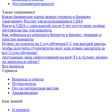
Достопримечательности
Также спрашивают
Какие банковские карты можно открыть в Бишкеке
гражданину России для использования в США
Въезд в США с грин-картой после 9 лет отсутствия: особые
обстоятельства для инвалида
Как добраться из аэропорта Кеннеди в Бронкс: дешевые и
простые варианты
Нужно ли платить на 1 год обучения F-1 для высшей школы,
чтобы получить студенческую визу или нужно заплатить за
все 3 года обучения?
Актуальные даты собеседований на визу F1 в Астане: можно
ли записаться сейчас?
Все вопросы
Сервисы
Вопросы и ответы
Путеводитель
Гид по интересным местам
Авиакомпании
База знаний
О проекте