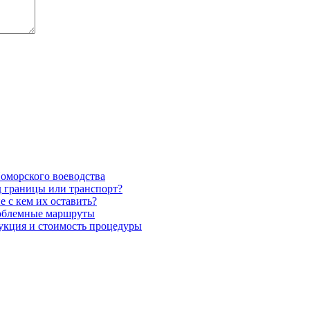
Поморского воеводства
д границы или транспорт?
е с кем их оставить?
проблемные маршруты
рукция и стоимость процедуры