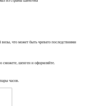
 был из страны Шенгена
 визы, что может быть чревато последствиями
ую сможете, шенген и оформляйте.
пары часов.