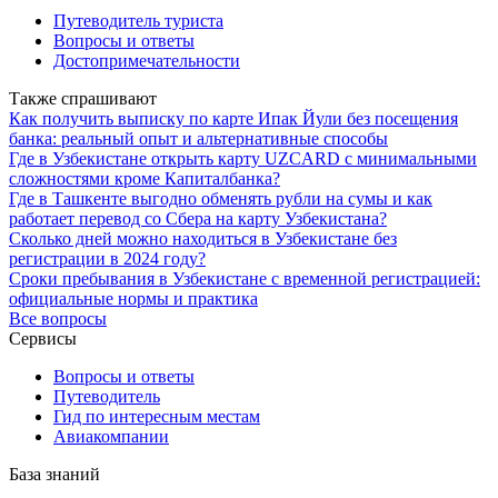
Путеводитель туриста
Вопросы и ответы
Достопримечательности
Также спрашивают
Как получить выписку по карте Ипак Йули без посещения
банка: реальный опыт и альтернативные способы
Где в Узбекистане открыть карту UZCARD с минимальными
сложностями кроме Капиталбанка?
Где в Ташкенте выгодно обменять рубли на сумы и как
работает перевод со Сбера на карту Узбекистана?
Сколько дней можно находиться в Узбекистане без
регистрации в 2024 году?
Сроки пребывания в Узбекистане с временной регистрацией:
официальные нормы и практика
Все вопросы
Сервисы
Вопросы и ответы
Путеводитель
Гид по интересным местам
Авиакомпании
База знаний