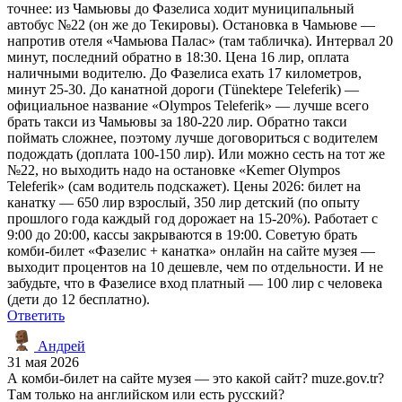
точнее: из Чамьювы до Фазелиса ходит муниципальный
автобус №22 (он же до Текировы). Остановка в Чамьюве —
напротив отеля «Чамьюва Палас» (там табличка). Интервал 20
минут, последний обратно в 18:30. Цена 16 лир, оплата
наличными водителю. До Фазелиса ехать 17 километров,
минут 25-30. До канатной дороги (Tünektepe Teleferik) —
официальное название «Olympos Teleferik» — лучше всего
брать такси из Чамьювы за 180-220 лир. Обратно такси
поймать сложнее, поэтому лучше договориться с водителем
подождать (доплата 100-150 лир). Или можно сесть на тот же
№22, но выходить надо на остановке «Kemer Olympos
Teleferik» (сам водитель подскажет). Цены 2026: билет на
канатку — 650 лир взрослый, 350 лир детский (по опыту
прошлого года каждый год дорожает на 15-20%). Работает с
9:00 до 20:00, кассы закрываются в 19:00. Советую брать
комби-билет «Фазелис + канатка» онлайн на сайте музея —
выходит процентов на 10 дешевле, чем по отдельности. И не
забудьте, что в Фазелисе вход платный — 100 лир с человека
(дети до 12 бесплатно).
Ответить
Андрей
31 мая 2026
А комби-билет на сайте музея — это какой сайт? muze.gov.tr?
Там только на английском или есть русский?