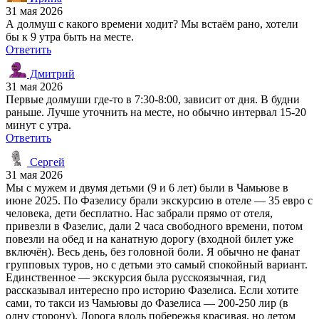
31 мая 2026
А долмуш с какого времени ходит? Мы встаём рано, хотели
бы к 9 утра быть на месте.
Ответить
Дмитрий
31 мая 2026
Первые долмуши где-то в 7:30-8:00, зависит от дня. В будни
раньше. Лучше уточнить на месте, но обычно интервал 15-20
минут с утра.
Ответить
Сергей
31 мая 2026
Мы с мужем и двумя детьми (9 и 6 лет) были в Чамьюве в
июне 2025. По Фазелису брали экскурсию в отеле — 35 евро с
человека, дети бесплатно. Нас забрали прямо от отеля,
привезли в Фазелис, дали 2 часа свободного времени, потом
повезли на обед и на канатную дорогу (входной билет уже
включён). Весь день, без головной боли. Я обычно не фанат
групповых туров, но с детьми это самый спокойный вариант.
Единственное — экскурсия была русскоязычная, гид
рассказывал интересно про историю Фазелиса. Если хотите
сами, то такси из Чамьювы до Фазелиса — 200-250 лир (в
одну сторону). Дорога вдоль побережья красивая, но летом