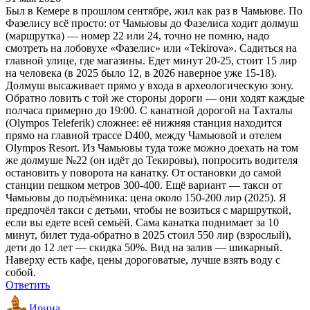
Был в Кемере в прошлом сентябре, жил как раз в Чамьюве. По
Фазелису всё просто: от Чамьювы до Фазелиса ходит долмуш
(маршрутка) — номер 22 или 24, точно не помню, надо
смотреть на лобовухе «Фазелис» или «Tekirova». Садиться на
главной улице, где магазины. Едет минут 20-25, стоит 15 лир
на человека (в 2025 было 12, в 2026 наверное уже 15-18).
Долмуш высаживает прямо у входа в археологическую зону.
Обратно ловить с той же стороны дороги — они ходят каждые
полчаса примерно до 19:00. С канатной дорогой на Тахталы
(Olympos Teleferik) сложнее: её нижняя станция находится
прямо на главной трассе D400, между Чамьювой и отелем
Olympos Resort. Из Чамьювы туда тоже можно доехать на том
же долмуше №22 (он идёт до Текировы), попросить водителя
остановить у поворота на канатку. От остановки до самой
станции пешком метров 300-400. Ещё вариант — такси от
Чамьювы до подъёмника: цена около 150-200 лир (2025). Я
предпочёл такси с детьми, чтобы не возиться с маршруткой,
если вы едете всей семьёй. Сама канатка поднимает за 10
минут, билет туда-обратно в 2025 стоил 550 лир (взрослый),
дети до 12 лет — скидка 50%. Вид на залив — шикарный.
Наверху есть кафе, цены дороговатые, лучше взять воду с
собой.
Ответить
Ирина