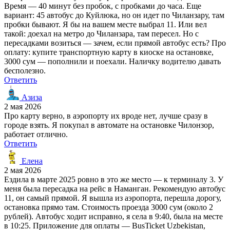
Время — 40 минут без пробок, с пробками до часа. Еще
вариант: 45 автобус до Куйлюка, но он идет по Чиланзару, там
пробки бывают. Я бы на вашем месте выбрал 11. Или вел
такой: доехал на метро до Чиланзара, там пересел. Но с
пересадками возиться — зачем, если прямой автобус есть? Про
оплату: купите транспортную карту в киоске на остановке,
3000 сум — пополнили и поехали. Наличку водителю давать
бесполезно.
Ответить
Азиза
2 мая 2026
Про карту верно, в аэропорту их вроде нет, лучше сразу в
городе взять. Я покупал в автомате на остановке Чилонзор,
работает отлично.
Ответить
Елена
2 мая 2026
Ездила в марте 2025 ровно в это же место — к терминалу 3. У
меня была пересадка на рейс в Наманган. Рекомендую автобус
11, он самый прямой. Я вышла из аэропорта, перешла дорогу,
остановка прямо там. Стоимость проезда 3000 сум (около 2
рублей). Автобус ходит исправно, я села в 9:40, была на месте
в 10:25. Приложение для оплаты — BusTicket Uzbekistan,