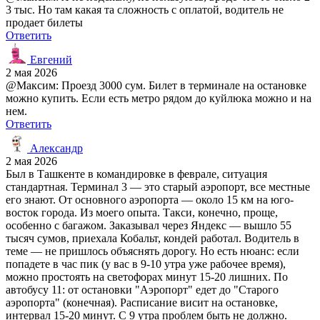
3 тыс. Но там какая та сложность с оплатой, водитель не
продает билеты
Ответить
Евгений
2 мая 2026
@Максим: Проезд 3000 сум. Билет в терминале на остановке
можно купить. Если есть метро рядом до куйлюка можно и на
нем.
Ответить
Александр
2 мая 2026
Был в Ташкенте в командировке в феврале, ситуация
стандартная. Терминал 3 — это старый аэропорт, все местные
его знают. От основного аэропорта — около 15 км на юго-
восток города. Из моего опыта. Такси, конечно, проще,
особенно с багажом. Заказывал через Яндекс — вышло 55
тысяч сумов, приехала Кобальт, кондей работал. Водитель в
теме — не пришлось объяснять дорогу. Но есть нюанс: если
попадете в час пик (у вас в 9-10 утра уже рабочее время),
можно простоять на светофорах минут 15-20 лишних. По
автобусу 11: от остановки "Аэропорт" едет до "Старого
аэропорта" (конечная). Расписание висит на остановке,
интервал 15-20 минут. С 9 утра проблем быть не должно.