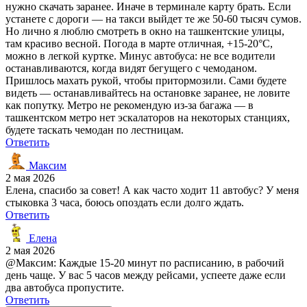
нужно скачать заранее. Иначе в терминале карту брать. Если
устанете с дороги — на такси выйдет те же 50-60 тысяч сумов.
Но лично я люблю смотреть в окно на ташкентские улицы,
там красиво весной. Погода в марте отличная, +15-20°C,
можно в легкой куртке. Минус автобуса: не все водители
останавливаются, когда видят бегущего с чемоданом.
Пришлось махать рукой, чтобы притормозили. Сами будете
видеть — останавливайтесь на остановке заранее, не ловите
как попутку. Метро не рекомендую из-за багажа — в
ташкентском метро нет эскалаторов на некоторых станциях,
будете таскать чемодан по лестницам.
Ответить
Максим
2 мая 2026
Елена, спасибо за совет! А как часто ходит 11 автобус? У меня
стыковка 3 часа, боюсь опоздать если долго ждать.
Ответить
Елена
2 мая 2026
@Максим: Каждые 15-20 минут по расписанию, в рабочий
день чаще. У вас 5 часов между рейсами, успеете даже если
два автобуса пропустите.
Ответить