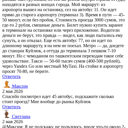
находятся в разных концах города. Мой маршрут: из
аэропорта вышел на остановку, сел на автобус 11. Он идет
прямо до старого аэропорту (терминал 3). Время в пути — 45-
50 минут, если без пробок. Стоимость проезда 3000 сумов, это
где-то 2 рубля, смешные деньги. Билет нужно купить заранее
в терминале на остановке или через приложение. Водители
деньги не берут, это правда — видел, как люди пытались ему
сунуть, а он отказал. Еще есть автобус 77, но он идет по
длинному маршруту, я на нем не поехал. Метро — да, доедете
до станции Куйлюк, а оттуда до терминала 3 пешком 7-10
минут. Но с чемоданом по ташкентским переходам такое себе
удовольствие. Такси — 50-60 тысяч сумов (400-500 рублей),
через Yandex Go или местный MyTaxi. На стойке в аэропорту
просят 70-80, не берите.
Ответить
Максим
2 мая 2026
Спасибо посмотрел идет 45 автобус, подскажите сколько
стоит проезд? Мне вообще до рынка Куйлюк
Ответить
Светлана
2 мая 2026
@Максим: Я не подскажу, не пользуюсь, вроде что-то около 2-