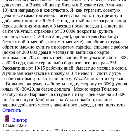
документы в Визовый центр Литвы в Ереване (ул. Амиряна,
10) или напрямую в консульство. Я, как турагент, советую
делать всё самостоятельно – агентства часто тянут резину и
добавляют лишние 30-50€. Стандартный пакет: загранпаспорт
(срок действия минимум 3 месяца после поездки), анкета на
сайте vis.vrm.lt, страховка от 30 000€ покрытия (купить
онлайн, около 15-20€ на 2 недели), бронь отеля (Booking с
бесплатной отменой – потом отменяете), авиабилеты туда-
обратно (можно купить с возвратом тарифа), справка с работы
(доход от 200 000 драм в месяц) или выписка с карты –
минимально 70€ на день пребывания. Консульский сбор – 80€
с 2026 года, плюс сервисный сбор визового центра – 25€.
Рассматривают 10-15 рабочих дней, бывает до месяца в сезон.
Лучше записываться на подачу за 3-4 недели – слота с утра
разбирают быстро. По транспорту: Wizz Air летает из Еревана
в Вильнюс напрямую – билеты в одну сторону от 80€ (ручная
кладь 40×30×20, за багаж доплата). Можно через Тбилиси
автобусом до Варшавы, а оттуда в Литву – дешевле на 20-30€,
но 2 дня в пути. Мой опыт: на Wizz спокойно, главное –
заранее добавить место у аварийного выхода, ноги вытянуть.
Ответить
Виктор
12 мая 2026
Про страховку уточню: с 2026 года некоторые консульства