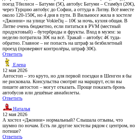
поезд Тбилиси – Батуми (5€), автобус Батуми – Стамбул (20€),
через Турцию автобус до Софии, а оттуда в Литву. Всё вместе
около 120-150€, но 4 дня в пути. В Вильнюсе жила в хостеле
«Джонни» на улице Vokiečių – 10€ за ночь, кухня общая. В
Литве очень бюджетно, если питаться в PVM (местный
продуктовый) – бутерброды и фрукты. Вход в музеи: за
неделю потратила 30€ на всё. Тракай – автобус 4€ туда-
обратно. Главное – не попасть на штраф за безбилетный
проезд (проверяют контролёры, штраф 30€).
Ответить
Елена
12 мая 2026
Автостоп – это круто, но для первой поездки в Шенген я бы
не рисковала. Консульства смотрят на маршрут, если вы
пишете автостоп – могут отказать. Проще показать бронь
автобусов или дешёвые авиабилеты.
Ответить
Наталья
12 мая 2026
А хостел «Джонни» нормальный? Слышала отзывы, что
шумно по ночам. Есть ли другие хостелы рядом с центром, но
потише?
Ответить