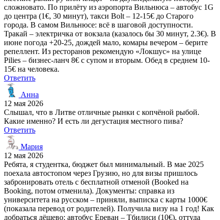
сложновато. По прилёту из аэропорта Вильнюса – автобус 1G
до центра (1€, 30 минут), такси Bolt – 12-15€ до Старого
города. В самом Вильнюсе: всё в шаговой доступности.
Тракай – электричка от вокзала (казалось бы 30 минут, 2.3€). В
июне погода +20-25, дождей мало, комары вечером – берите
репеллент. Из ресторанов рекомендую «Локшус» на улице
Pilies – бизнес-ланч 8€ с супом и вторым. Обед в среднем 10-
15€ на человека.
Ответить
Анна
12 мая 2026
Слышал, что в Литве отличные рынки с копчёной рыбой.
Какие именно? И есть ли дегустация местного пива?
Ответить
Мария
12 мая 2026
Ребята, я студентка, бюджет был минимальный. В мае 2025
поехала автостопом через Грузию, но для визы пришлось
забронировать отель с бесплатной отменой (Booked на
Booking, потом отменила). Документы: справка из
университета на русском – приняли, выписка с карты 1000€
(показала перевод от родителей). Получила визу на 1 год! Как
добраться дёшево: автобус Ереван – Тбилиси (10€), оттуда