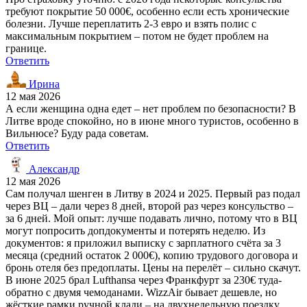
требуют покрытие 50 000€, особенно если есть хронические
болезни. Лучше переплатить 2-3 евро и взять полис с
максимальным покрытием – потом не будет проблем на
границе.
Ответить
Ирина
12 мая 2026
А если женщина одна едет – нет проблем по безопасности? В
Литве вроде спокойно, но в июне много туристов, особенно в
Вильнюсе? Буду рада советам.
Ответить
Александр
12 мая 2026
Сам получал шенген в Литву в 2024 и 2025. Первый раз подал
через ВЦ – дали через 8 дней, второй раз через консульство –
за 6 дней. Мой опыт: лучше подавать лично, потому что в ВЦ
могут попросить допдокументы и потерять неделю. Из
документов: я приложил выписку с зарплатного счёта за 3
месяца (средний остаток 2 000€), копию трудового договора и
бронь отеля без предоплаты. Цены на перелёт – сильно скачут.
В июне 2025 брал Lufthansa через Франкфурт за 230€ туда-
обратно с двумя чемоданами. WizzAir бывает дешевле, но
жёсткие рамки ручной клади – на двухнедельную поездку