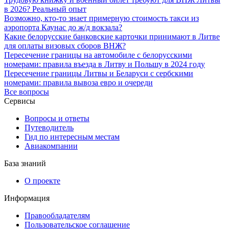
в 2026? Реальный опыт
Возможно, кто-то знает примерную стоимость такси из
аэропорта Каунас до ж/д вокзала?
Какие белорусские банковские карточки принимают в Литве
для оплаты визовых сборов ВНЖ?
Пересечение границы на автомобиле с белорусскими
номерами: правила въезда в Литву и Польшу в 2024 году
Пересечение границы Литвы и Беларуси с сербскими
номерами: правила вывоза евро и очереди
Все вопросы
Сервисы
Вопросы и ответы
Путеводитель
Гид по интересным местам
Авиакомпании
База знаний
О проекте
Информация
Правообладателям
Пользовательское соглашение