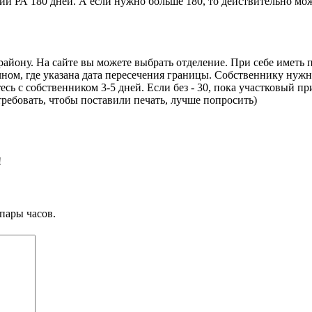
рии РА 180 дней. А если нужно больше 180, то действительно мо
айону. На сайте вы можете выбрать отделение. При себе иметь 
ном, где указана дата пересечения границы. Собственнику нужн
сь с собственником 3-5 дней. Если без - 30, пока участковый пр
требовать, чтобы поставили печать, лучше попросить)
!
пары часов.