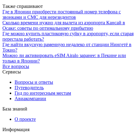
Также спрашивают
Где в Японии приобрести постоянный номер телефона с
звонками и СМС для нерезидентов
Сколько времени нужно для вылета из аэропорта Кансай в
Осаке: советы по оптимальному прибытию
Где можно купить пластиковую суйку в аэропорту, если старая
перестала работать?
Где найти вкусную раменную недалеко от станции Нингетё в
Токио?
Можно ли активировать eSIM Airalo заранее: в Пекине или
только в Японии?
Все вопросы
Сервисы
Вопросы и ответы
Путеводитель
Гид по интересным местам
Авиакомпании
База знаний
О проекте
Информация