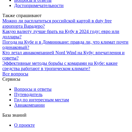
Вопросы и ответы
Достопримечательности
Также спрашивают
Можно ли расплатиться российской картой в duty free
аэропорта Варадеро?
Какую валюту лучше брать на Кубу в 2024 году: евро или
доллары?
Погода на Кубе и в Доминикане: правда ли, что климат почти
одинаковый?
Кто летал авиакомпанией Nord Wind на Кубу: впечатления и
советы?
Эффективные методы борьбы с комарами на Кубе: какие
средства работают в тропическом климате?
Все вопросы
Сервисы
Вопросы и ответы
Путеводитель
Гид по интересным местам
Авиакомпании
База знаний
О проекте