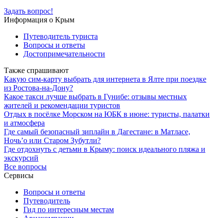
Задать вопрос!
Информация о Крым
Путеводитель туриста
Вопросы и ответы
Достопримечательности
Также спрашивают
Какую сим-карту выбрать для интернета в Ялте при поездке
из Ростова-на-Дону?
Какое такси лучше выбрать в Гунибе: отзывы местных
жителей и рекомендации туристов
Отдых в посёлке Морском на ЮБК в июне: туристы, палатки
и атмосфера
Где самый безопасный зиплайн в Дагестане: в Матласе,
Ночь’о или Старом Зубутли?
Где отдохнуть с детьми в Крыму: поиск идеального пляжа и
экскурсий
Все вопросы
Сервисы
Вопросы и ответы
Путеводитель
Гид по интересным местам