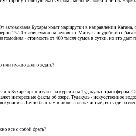
у сторону. Советую ехать утром - меньше людей и не так жарко.
От автовокзала Бухары ходят маршрутки в направлении Кагана, 
мерно 15-20 тысяч сумов на человека. Минус - неудобство с баг
втомобиля - стоимость от 400 тысяч сумов в сутки, но это дает
о или нужно долго ждать?
ли в Бухаре организуют экскурсии на Тудакуль с трансфером. С
ажет интересные факты об озере. Тудакуль - искусственное водо
я купания. Лично был там в июле - пляж чистый, есть где размес
жно все с собой брать?