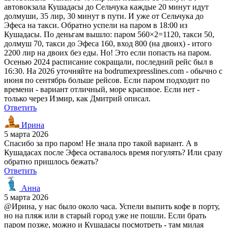
автовокзала Кушадасы до Сельчука каждые 20 минут идут
долмуши, 35 лир, 30 минут в пути. И уже от Сельчука до
Эфеса на такси. Обратно успели на паром в 18:00 из
Кушадасы. По деньгам вышло: паром 560×2=1120, такси 50,
долмуш 70, такси до Эфеса 160, вход 800 (на двоих) - итого
2200 лир на двоих без еды. Но! Это если попасть на паром.
Осенью 2024 расписание сокращали, последний рейс был в
16:30. На 2026 уточняйте на bodrumexpresslines.com - обычно с
июня по сентябрь больше рейсов. Если паром подходит по
времени - вариант отличный, море красивое. Если нет -
только через Измир, как Дмитрий описал.
Ответить
Ирина
5 марта 2026
Спасибо за про паром! Не знала про такой вариант. А в
Кушадасах после Эфеса оставалось время погулять? Или сразу
обратно пришлось бежать?
Ответить
Анна
5 марта 2026
@Ирина, у нас было около часа. Успели выпить кофе в порту,
но на пляж или в старый город уже не пошли. Если брать
паром позже, можно и Кушадасы посмотреть - там милая