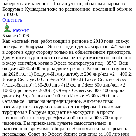
набережная и крепость. Только учтите, обратный паром из
Бодрума в Кушадасы тоже по расписанию, последний обычно
в 19:00.
Ответить
Мехмет
5 марта 2026
Как местный гид, работающий в регионе с 2018 года, скажу:
поездка из Бодрума в Эфес на один день - марафон. 4-5 часов
в дороге в одну сторону только на общественном транспорте.
Для многих туристов это оказывается утомительно, особенно
в жару сентября, когда в Эфесе температура под +35°C. Ваш
бюджет 4000-5000 лир на двоих реален. Разбиваю по пунктам
на 2026 год: 1) Бодрум-Измир автобус: 200 лир/чел ×2 = 400 2)
Измир-Сельчук: 90 лир/чел ×2 = 180 3) Такси Сельчук-Эфес
(туда-обратно): 150-200 лир 4) Вход в Эфес: 500 лир/чел ×2 =
1000 (прогноз на 2026) 5) Обед в Сельчуке: 300-400 лир на
двоих 6) Вода/напитки: 100 лир Итого: ~2300-2500 лир.
Остальное - запас на непредвиденное. Альтернатива:
рассмотрите экскурсию только с трансфером. Некоторые
турфирмы в Бодруме продают не экскурсии, а просто
групповой трансфер до Эфеса и обратно за 600-700 лир с
человека. Вы приезжаете, гуляете самостоятельно, в
назначенное время вас забирают. Экономит силы и время на
пересадках. Совет по Эфесу: берите аудиогид за 100 лир или