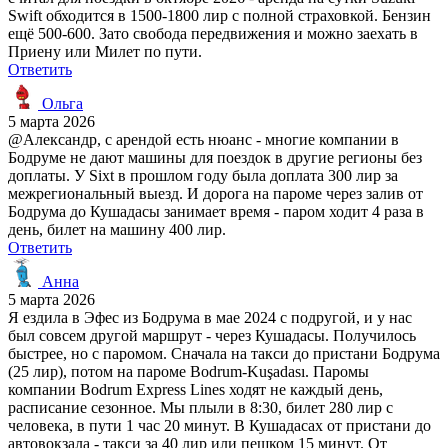
Swift обходится в 1500-1800 лир с полной страховкой. Бензин
ещё 500-600. Зато свобода передвижения и можно заехать в
Приену или Милет по пути.
Ответить
Ольга
5 марта 2026
@Александр, с арендой есть нюанс - многие компании в
Бодруме не дают машины для поездок в другие регионы без
доплаты. У Sixt в прошлом году была доплата 300 лир за
межрегиональный выезд. И дорога на пароме через залив от
Бодрума до Кушадасы занимает время - паром ходит 4 раза в
день, билет на машину 400 лир.
Ответить
Анна
5 марта 2026
Я ездила в Эфес из Бодрума в мае 2024 с подругой, и у нас
был совсем другой маршрут - через Кушадасы. Получилось
быстрее, но с паромом. Сначала на такси до пристани Бодрума
(25 лир), потом на пароме Bodrum-Kuşadası. Паромы
компании Bodrum Express Lines ходят не каждый день,
расписание сезонное. Мы плыли в 8:30, билет 280 лир с
человека, в пути 1 час 20 минут. В Кушадасах от пристани до
автовокзала - такси за 40 лир или пешком 15 минут. От