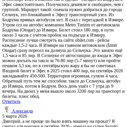
Эфес самостоятельно. Получилось дешевле и свободнее, чем с
группой. Маршрут такой: сначала нужно добраться до города
Сельчук, это ближайший к Эфесу транспортный узел. Из
Бодрума прямых автобусов нет. Я ехал с пересадкой в Измире.
Утром сел на автобус компании Metro Turizm от автовокзала
Бодрума (Otogar) до Измира. Билет стоил 180 лир, в пути
около 3 часов с учётом пробок на подъезде к Измиру.
Расписание лучше смотреть на сайте obilet.com - рейсы
каждые 1,5-2 часа. В Измире на главном автовокзале (İzmir
Otogar) сразу пересел на долмуш до Сельчука. Это заняло ещё
1,5 часа и 85 лир. В Сельчуке от автостанции до входа в Эфес
можно доехать на такси за 70-80 лир (5-7 минут) или пройти
пешком 3,5 км, но в сентябрьскую жару я бы не советовал.
Входной билет в Эфес в 2025 стоил 400 лир, на сентябрь 2026
закладывайте 450-500. Территория огромная, гуляли 4 часа.
Обратный путь тем же способом: такси до Сельчука, автобус
до Измира, потом в Бодрум. Весь день ушёл с 7 утра до 9
вечера. На двоих у меня вышло около 3200 лир на транспорт и
билеты, плюс обед.
Ответить
Александр
5 марта 2026
Дмитрий, а не проще ли было взять машину на прокат? Я
считал для поездки в октябре 2026 - аренда на сутки Suzuki