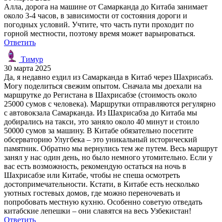
Алла, дорога на машине от Самарканда до Китаба занимает
около 3-4 часов, в зависимости от состояния дороги и
погодных условий. Учтите, что часть пути проходит по
горной местности, поэтому время может варьироваться.
Ответить
Тимур
30 марта 2025
Да, я недавно ездил из Самарканда в Китаб через Шахрисабз.
Могу поделиться свежим опытом. Сначала мы доехали на
маршрутке до Регистана в Шахрисабзе (стоимость около
25000 сумов с человека). Маршрутки отправляются регулярно
с автовокзала Самарканда. Из Шахрисабза до Китаба мы
добирались на такси, это заняло около 40 минут и стоило
50000 сумов за машину. В Китабе обязательно посетите
обсерваторию Улугбека – это уникальный исторический
памятник. Обратно мы вернулись тем же путем. Весь маршрут
занял у нас один день, но было немного утомительно. Если у
вас есть возможность, рекомендую остаться на ночь в
Шахрисабзе или Китабе, чтобы не спеша осмотреть
достопримечательности. Кстати, в Китабе есть несколько
уютных гостевых домов, где можно переночевать и
попробовать местную кухню. Особенно советую отведать
китабские лепешки – они славятся на весь Узбекистан!
Ответить