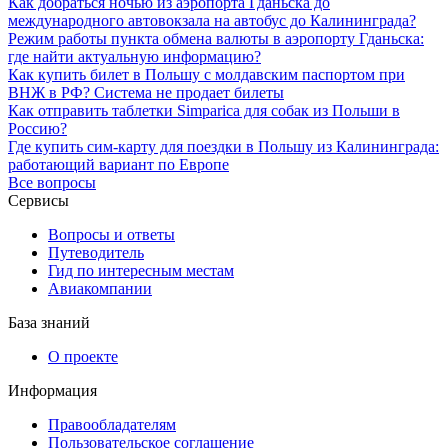
Как добраться ночью из аэропорта Гданьска до
международного автовокзала на автобус до Калининграда?
Режим работы пункта обмена валюты в аэропорту Гданьска:
где найти актуальную информацию?
Как купить билет в Польшу с молдавским паспортом при
ВНЖ в РФ? Система не продает билеты
Как отправить таблетки Simparica для собак из Польши в
Россию?
Где купить сим-карту для поездки в Польшу из Калининграда:
работающий вариант по Европе
Все вопросы
Сервисы
Вопросы и ответы
Путеводитель
Гид по интересным местам
Авиакомпании
База знаний
О проекте
Информация
Правообладателям
Пользовательское соглашение