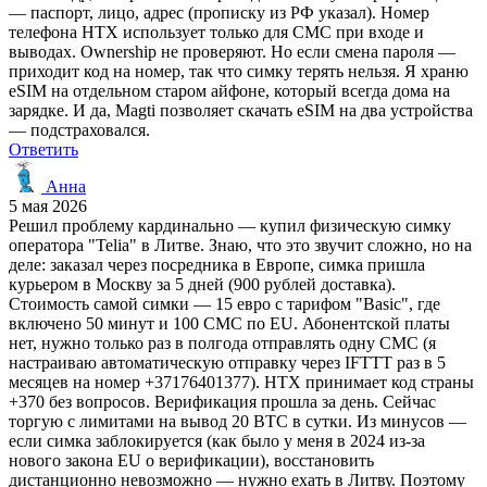
— паспорт, лицо, адрес (прописку из РФ указал). Номер
телефона HTX использует только для СМС при входе и
выводах. Ownership не проверяют. Но если смена пароля —
приходит код на номер, так что симку терять нельзя. Я храню
eSIM на отдельном старом айфоне, который всегда дома на
зарядке. И да, Magti позволяет скачать eSIM на два устройства
— подстраховался.
Ответить
Анна
5 мая 2026
Решил проблему кардинально — купил физическую симку
оператора "Telia" в Литве. Знаю, что это звучит сложно, но на
деле: заказал через посредника в Европе, симка пришла
курьером в Москву за 5 дней (900 рублей доставка).
Стоимость самой симки — 15 евро с тарифом "Basic", где
включено 50 минут и 100 СМС по EU. Абонентской платы
нет, нужно только раз в полгода отправлять одну СМС (я
настраиваю автоматическую отправку через IFTTT раз в 5
месяцев на номер +37176401377). HTX принимает код страны
+370 без вопросов. Верификация прошла за день. Сейчас
торгую с лимитами на вывод 20 BTC в сутки. Из минусов —
если симка заблокируется (как было у меня в 2024 из-за
нового закона EU о верификации), восстановить
дистанционно невозможно — нужно ехать в Литву. Поэтому