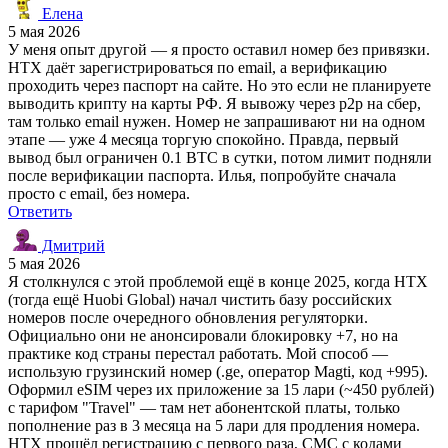
Елена
5 мая 2026
У меня опыт другой — я просто оставил номер без привязки.
HTX даёт зарегистрироваться по email, а верификацию
проходить через паспорт на сайте. Но это если не планируете
выводить крипту на карты РФ. Я вывожу через p2p на сбер,
там только email нужен. Номер не запрашивают ни на одном
этапе — уже 4 месяца торгую спокойно. Правда, первый
вывод был ограничен 0.1 BTC в сутки, потом лимит подняли
после верификации паспорта. Илья, попробуйте сначала
просто с email, без номера.
Ответить
Дмитрий
5 мая 2026
Я столкнулся с этой проблемой ещё в конце 2025, когда HTX
(тогда ещё Huobi Global) начал чистить базу российских
номеров после очередного обновления регуляторки.
Официально они не анонсировали блокировку +7, но на
практике код страны перестал работать. Мой способ —
использую грузинский номер (.ge, оператор Magti, код +995).
Оформил eSIM через их приложение за 15 лари (~450 рублей)
с тарифом "Travel" — там нет абонентской платы, только
пополнение раз в 3 месяца на 5 лари для продления номера.
HTX прошёл регистрацию с первого раза, СМС с кодами