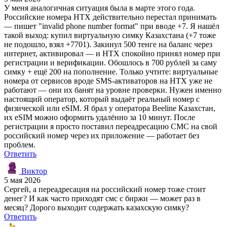
У меня аналогичная ситуация была в марте этого года.
Российские номера HTX действительно перестал принимать
— пишет "invalid phone number format" при вводе +7. Я нашёл
такой выход: купил виртуальную симку Казахстана (+7 тоже
не подошло, взял +7701). Закинул 500 тенге на баланс через
интернет, активировал — и HTX спокойно принял номер при
регистрации и верификации. Обошлось в 700 рублей за саму
симку + ещё 200 на пополнение. Только учтите: виртуальные
номера от сервисов вроде SMS-активаторов на HTX уже не
работают — они их банят на уровне проверки. Нужен именно
настоящий оператор, который выдаёт реальный номер с
физической или eSIM. Я брал у оператора Beeline Казахстан,
их eSIM можно оформить удалённо за 10 минут. После
регистрации я просто поставил переадресацию СМС на свой
российский номер через их приложение — работает без
проблем.
Ответить
Виктор
5 мая 2026
Сергей, а переадресация на российский номер тоже стоит
денег? И как часто приходят смс с биржи — может раз в
месяц? Дорого выходит содержать казахскую симку?
Ответить