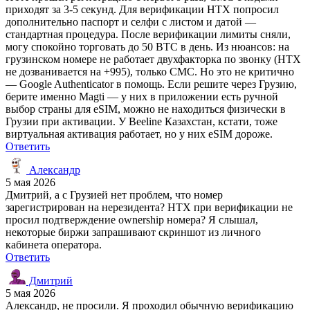
приходят за 3-5 секунд. Для верификации HTX попросил
дополнительно паспорт и селфи с листом и датой —
стандартная процедура. После верификации лимиты сняли,
могу спокойно торговать до 50 BTC в день. Из нюансов: на
грузинском номере не работает двухфакторка по звонку (HTX
не дозванивается на +995), только СМС. Но это не критично
— Google Authenticator в помощь. Если решите через Грузию,
берите именно Magti — у них в приложении есть ручной
выбор страны для eSIM, можно не находиться физически в
Грузии при активации. У Beeline Казахстан, кстати, тоже
виртуальная активация работает, но у них eSIM дороже.
Ответить
Александр
5 мая 2026
Дмитрий, а с Грузией нет проблем, что номер
зарегистрирован на нерезидента? HTX при верификации не
просил подтверждение ownership номера? Я слышал,
некоторые биржи запрашивают скриншот из личного
кабинета оператора.
Ответить
Дмитрий
5 мая 2026
Александр, не просили. Я проходил обычную верификацию