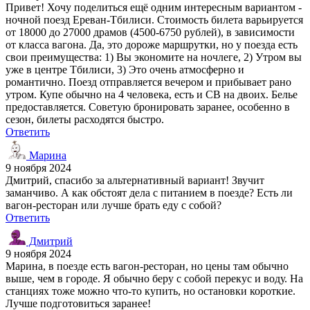
Привет! Хочу поделиться ещё одним интересным вариантом -
ночной поезд Ереван-Тбилиси. Стоимость билета варьируется
от 18000 до 27000 драмов (4500-6750 рублей), в зависимости
от класса вагона. Да, это дороже маршрутки, но у поезда есть
свои преимущества: 1) Вы экономите на ночлеге, 2) Утром вы
уже в центре Тбилиси, 3) Это очень атмосферно и
романтично. Поезд отправляется вечером и прибывает рано
утром. Купе обычно на 4 человека, есть и СВ на двоих. Белье
предоставляется. Советую бронировать заранее, особенно в
сезон, билеты расходятся быстро.
Ответить
Марина
9 ноября 2024
Дмитрий, спасибо за альтернативный вариант! Звучит
заманчиво. А как обстоят дела с питанием в поезде? Есть ли
вагон-ресторан или лучше брать еду с собой?
Ответить
Дмитрий
9 ноября 2024
Марина, в поезде есть вагон-ресторан, но цены там обычно
выше, чем в городе. Я обычно беру с собой перекус и воду. На
станциях тоже можно что-то купить, но остановки короткие.
Лучше подготовиться заранее!