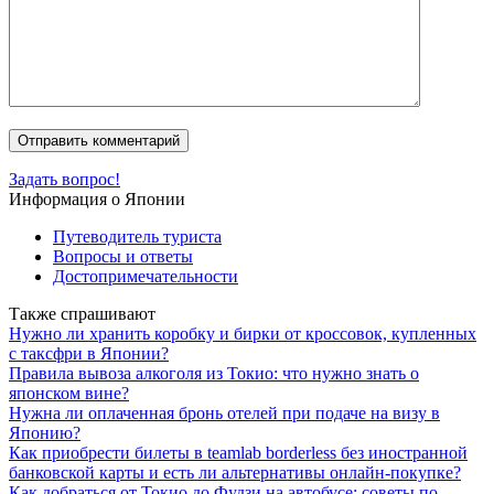
Задать вопрос!
Информация о Японии
Путеводитель туриста
Вопросы и ответы
Достопримечательности
Также спрашивают
Нужно ли хранить коробку и бирки от кроссовок, купленных
с таксфри в Японии?
Правила вывоза алкоголя из Токио: что нужно знать о
японском вине?
Нужна ли оплаченная бронь отелей при подаче на визу в
Японию?
Как приобрести билеты в teamlab borderless без иностранной
банковской карты и есть ли альтернативы онлайн-покупке?
Как добраться от Токио до Фудзи на автобусе: советы по