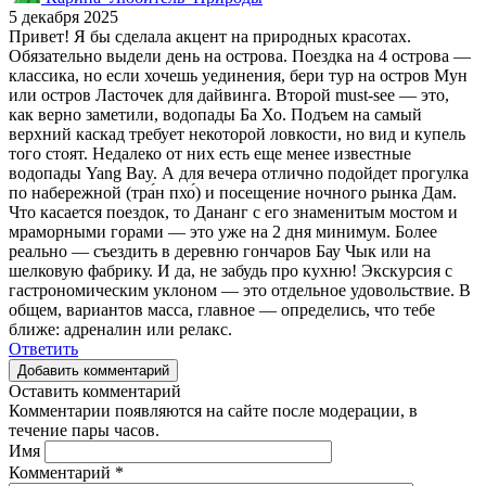
5 декабря 2025
Привет! Я бы сделала акцент на природных красотах.
Обязательно выдели день на острова. Поездка на 4 острова —
классика, но если хочешь уединения, бери тур на остров Мун
или остров Ласточек для дайвинга. Второй must-see — это,
как верно заметили, водопады Ба Хо. Подъем на самый
верхний каскад требует некоторой ловкости, но вид и купель
того стоят. Недалеко от них есть еще менее известные
водопады Yang Bay. А для вечера отлично подойдет прогулка
по набережной (тра́н пхо́) и посещение ночного рынка Дам.
Что касается поездок, то Дананг с его знаменитым мостом и
мраморными горами — это уже на 2 дня минимум. Более
реально — съездить в деревню гончаров Бау Чык или на
шелковую фабрику. И да, не забудь про кухню! Экскурсия с
гастрономическим уклоном — это отдельное удовольствие. В
общем, вариантов масса, главное — определись, что тебе
ближе: адреналин или релакс.
Ответить
Добавить комментарий
Оставить комментарий
Комментарии появляются на сайте после модерации, в
течение пары часов.
Имя
Комментарий
*