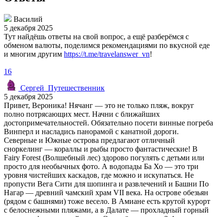
Василий
5 декабря 2025
Тут найдёшь ответы на свой вопрос, а ещё разберёмся с
обменом валюты, поделимся рекомендациями по вкусной еде
и многим другим
https://t.me/travelanswer_vn
!
16
Сергей_Путешественник
5 декабря 2025
Привет, Вероника! Нячанг — это не только пляж, вокруг
полно потрясающих мест. Начни с ближайших
достопримечательностей. Обязательно посети винные погреба
Винперл и насладись панорамой с канатной дороги.
Северные и Южные острова предлагают отличный
сноркелинг — кораллы и рыбы просто фантастические! В
Fairy Forest (Волшебный лес) здорово погулять с детьми или
просто для необычных фото. А водопады Ба Хо — это три
уровня чистейших каскадов, где можно и искупаться. Не
пропусти Вега Сити для шопинга и развлечений и Башни По
Нагар — древний чамский храм VII века. На острове обезьян
(рядом с башнями) тоже весело. В Амиане есть крутой курорт
с белоснежными пляжами, а в Далате — прохладный горный