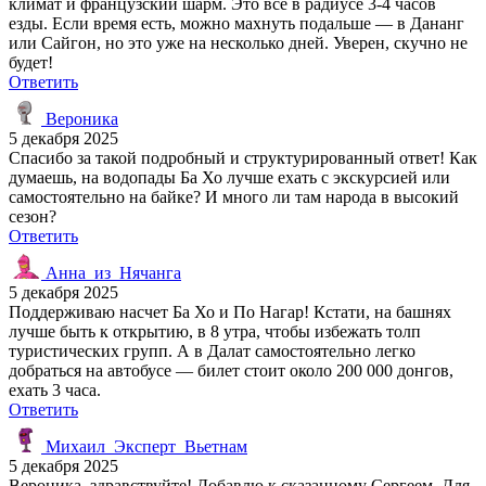
климат и французский шарм. Это всё в радиусе 3-4 часов
езды. Если время есть, можно махнуть подальше — в Дананг
или Сайгон, но это уже на несколько дней. Уверен, скучно не
будет!
Ответить
Вероника
5 декабря 2025
Спасибо за такой подробный и структурированный ответ! Как
думаешь, на водопады Ба Хо лучше ехать с экскурсией или
самостоятельно на байке? И много ли там народа в высокий
сезон?
Ответить
Анна_из_Нячанга
5 декабря 2025
Поддерживаю насчет Ба Хо и По Нагар! Кстати, на башнях
лучше быть к открытию, в 8 утра, чтобы избежать толп
туристических групп. А в Далат самостоятельно легко
добраться на автобусе — билет стоит около 200 000 донгов,
ехать 3 часа.
Ответить
Михаил_Эксперт_Вьетнам
5 декабря 2025
Вероника, здравствуйте! Добавлю к сказанному Сергеем. Для