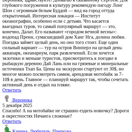
глубокого погружения в культуру рекомендую пагоду Лонг
Шон с огромным белым Буддой — вид на город оттуда
открыточный. Интересная локация — Институт
океанографии, особенно если с детьми. Что касается
выездных туров, то самый популярный маршрут — это,
конечно, Далат. Его называют «городом вечной весны»:
водопад Пренн, сумасшедший дом Ханг Нга, долина любви.
Поездка займет целый день, но оно того стоит. Еще один
сильный вариант — тур на остров Винперл на целый день:
аквапарк, океанариум, парк развлечений. Если хочется
экзотики и меньше туристов, присмотритесь к поездке в
рыбацкую деревню Дай Лань или на грязевые и минеральные
источники Тхап Ба. Цены на экскурсии стартуют от 30$, но
многое можно посмотреть самим, арендовав мотобайк за 7-
10$ в день. Главное — планируй маршрут так, чтобы сочетать
активный день и отдых на пляже.
Ответить
Вероника
5 декабря 2025
Спасибо! А на мотобайке не страшно ездить новичку? Дороги
в окрестностях Нячанга сложные?
Ответить
Карина_Любитель_Природы