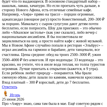
будет что-то выдающееся. В основном стандартный набор –
шашлык, лаваш, хачапури. Но если проехать чуть дальше, в
сторону Нового Афона, есть отличные семейные кафе.
Например, «Амра» прямо на трассе – порции огромные,
аджапсандал (овощное рагу) просто божественный, 200–300 ₽
за порцию. Мамалыгу с сыром сулугуни дают детям почти
бесплатно, если попросить. Шоу для приезжих – это обычно
либо «Абхазское застолье» (как уже сказали), либо вечер с
национальным ансамблем. Я бы посоветовала не
зацикливаться на шоу, а просто найти кафе с живой музыкой.
Мы в Новом Афоне случайно попали в ресторан «Эльбрус» –
играл ансамбль на гармони и барабане, дети танцевали, все
счастливы. Цены средние: обед на троих 2500–3000 ₽, ужин
3500–4000 ₽ без алкоголя. И про водопады: 33 водопада – это
красиво, но учтите, что в июле вода теплая, но толпа туристов
огромная. Лучше приехать к открытию (кажется, в 9 утра).
Если ребёнок любит природу – понравится. Мы брали
сменную обувь: дети лазали по камням, намочили кроссовки.
Вход платный – 300 ₽ взрослый, дети до 7 бесплатно.
Ответить
Игорь
25 июня 2026
Про «Амру» знаю, сама там была в мае. Ещё советую рядом с