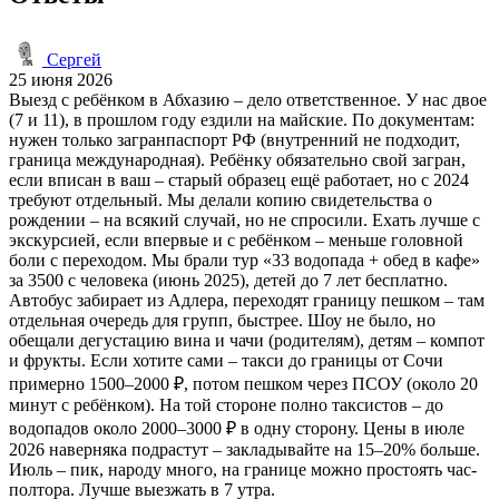
Сергей
25 июня 2026
Выезд с ребёнком в Абхазию – дело ответственное. У нас двое
(7 и 11), в прошлом году ездили на майские. По документам:
нужен только загранпаспорт РФ (внутренний не подходит,
граница международная). Ребёнку обязательно свой загран,
если вписан в ваш – старый образец ещё работает, но с 2024
требуют отдельный. Мы делали копию свидетельства о
рождении – на всякий случай, но не спросили. Ехать лучше с
экскурсией, если впервые и с ребёнком – меньше головной
боли с переходом. Мы брали тур «33 водопада + обед в кафе»
за 3500 с человека (июнь 2025), детей до 7 лет бесплатно.
Автобус забирает из Адлера, переходят границу пешком – там
отдельная очередь для групп, быстрее. Шоу не было, но
обещали дегустацию вина и чачи (родителям), детям – компот
и фрукты. Если хотите сами – такси до границы от Сочи
примерно 1500–2000 ₽, потом пешком через ПСОУ (около 20
минут с ребёнком). На той стороне полно таксистов – до
водопадов около 2000–3000 ₽ в одну сторону. Цены в июле
2026 наверняка подрастут – закладывайте на 15–20% больше.
Июль – пик, народу много, на границе можно простоять час-
полтора. Лучше выезжать в 7 утра.