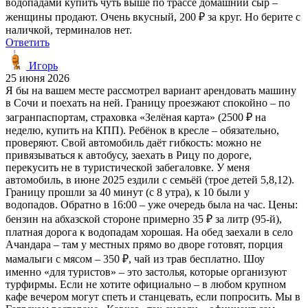
водопадами купить чуть выше по трассе домашний сыр –
женщины продают. Очень вкусный, 200 ₽ за круг. Но берите с
наличкой, терминалов нет.
Ответить
Игорь
25 июня 2026
Я бы на вашем месте рассмотрел вариант арендовать машину
в Сочи и поехать на ней. Границу проезжают спокойно – по
загранпаспортам, страховка «Зелёная карта» (2500 ₽ на
неделю, купить на КПП). Ребёнок в кресле – обязательно,
проверяют. Свой автомобиль даёт гибкость: можно не
привязываться к автобусу, заехать в Рицу по дороге,
перекусить не в туристической забегаловке. У меня
автомобиль, в июне 2025 ездили с семьёй (трое детей 5,8,12).
Границу прошли за 40 минут (с 8 утра), к 10 были у
водопадов. Обратно в 16:00 – уже очередь была на час. Цены:
бензин на абхазской стороне примерно 35 ₽ за литр (95-й),
платная дорога к водопадам хорошая. На обед заехали в село
Ачандара – там у местных прямо во дворе готовят, порция
мамалыги с мясом – 350 ₽, чай из трав бесплатно. Шоу
именно «для туристов» – это застолья, которые организуют
турфирмы. Если не хотите официально – в любом крупном
кафе вечером могут спеть и станцевать, если попросить. Мы в