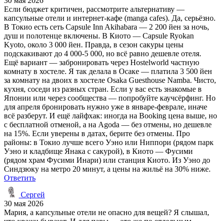
30 мая 2026
Если бюджет критичен, рассмотрите альтернативу —
капсульные отели и интернет-кафе (manga cafes). Да, серьёзно.
В Токио есть сеть Capsule Inn Akihabara — 2 200 йен за ночь,
душ и полотенце включены. В Киото — Capsule Ryokan
Kyoto, около 3 000 йен. Правда, в сезон сакуры цены
подскакивают до 4 000-5 000, но всё равно дешевле отеля.
Ещё вариант — забронировать через Hostelworld частную
комнату в хостеле. Я так делала в Осаке — платила 3 500 йен
за комнату на двоих в хостеле Osaka Guesthouse Namba. Чисто,
кухня, соседи из разных стран. Если у вас есть знакомые в
Японии или через сообщества — попробуйте каучсёрфинг. Но
для апреля бронировать нужно уже в январе-феврале, иначе
всё разберут. И ещё лайфхак: иногда на Booking цена выше, но
с бесплатной отменой, а на Agoda — без отмены, но дешевле
на 15%. Если уверены в датах, берите без отмены. Про
районы: в Токио лучше всего Уэно или Ниппори (рядом парк
Уэно и кладбище Янака с сакурой), в Киото — Фусими
(рядом храм Фусими Инари) или станция Киото. Из Уэно до
Синдзюку на метро 20 минут, а цены на жильё на 30% ниже.
Ответить
Сергей
30 мая 2026
Мария, а капсульные отели не опасно для вещей? Я слышал,