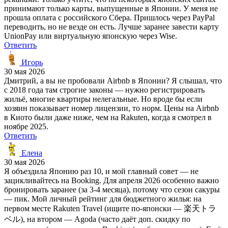
принимают только карты, выпущенные в Японии. У меня не
прошла оплата с российского Сбера. Пришлось через PayPal
переводить, но не везде он есть. Лучше заранее завести карту
UnionPay или виртуальную японскую через Wise.
Ответить
Игорь
30 мая 2026
Дмитрий, а вы не пробовали Airbnb в Японии? Я слышал, что
с 2018 года там строгие законы — нужно регистрировать
жильё, многие квартиры нелегальные. Но вроде бы если
хозяин показывает номер лицензии, то норм. Цены на Airbnb
в Киото были даже ниже, чем на Rakuten, когда я смотрел в
ноябре 2025.
Ответить
Елена
30 мая 2026
Я объездила Японию раз 10, и мой главный совет — не
зацикливайтесь на Booking. Для апреля 2026 особенно важно
бронировать заранее (за 3-4 месяца), потому что сезон сакуры
— пик. Мой личный рейтинг для бюджетного жилья: на
первом месте Rakuten Travel (ищите по-японски — 楽天トラ
ベル), на втором — Agoda (часто даёт доп. скидку по