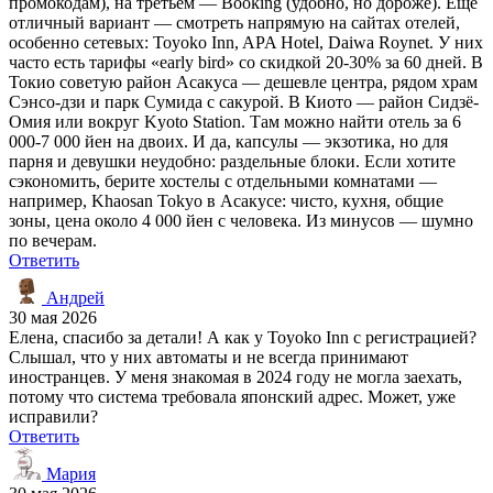
промокодам), на третьем — Booking (удобно, но дороже). Ещё
отличный вариант — смотреть напрямую на сайтах отелей,
особенно сетевых: Toyoko Inn, APA Hotel, Daiwa Roynet. У них
часто есть тарифы «early bird» со скидкой 20-30% за 60 дней. В
Токио советую район Асакуса — дешевле центра, рядом храм
Сэнсо-дзи и парк Сумида с сакурой. В Киото — район Сидзё-
Омия или вокруг Kyoto Station. Там можно найти отель за 6
000-7 000 йен на двоих. И да, капсулы — экзотика, но для
парня и девушки неудобно: раздельные блоки. Если хотите
сэкономить, берите хостелы с отдельными комнатами —
например, Khaosan Tokyo в Асакусе: чисто, кухня, общие
зоны, цена около 4 000 йен с человека. Из минусов — шумно
по вечерам.
Ответить
Андрей
30 мая 2026
Елена, спасибо за детали! А как у Toyoko Inn с регистрацией?
Слышал, что у них автоматы и не всегда принимают
иностранцев. У меня знакомая в 2024 году не могла заехать,
потому что система требовала японский адрес. Может, уже
исправили?
Ответить
Мария