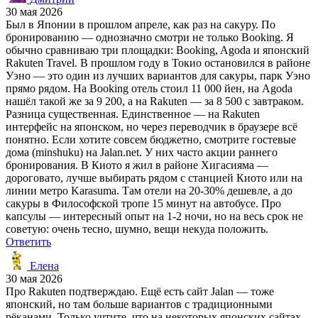
30 мая 2026
Был в Японии в прошлом апреле, как раз на сакуру. По
бронированию — однозначно смотри не только Booking. Я
обычно сравниваю три площадки: Booking, Agoda и японский
Rakuten Travel. В прошлом году в Токио остановился в районе
Уэно — это один из лучших вариантов для сакуры, парк Уэно
прямо рядом. На Booking отель стоил 11 000 йен, на Agoda
нашёл такой же за 9 200, а на Rakuten — за 8 500 с завтраком.
Разница существенная. Единственное — на Rakuten
интерфейс на японском, но через переводчик в браузере всё
понятно. Если хотите совсем бюджетно, смотрите гостевые
дома (minshuku) на Jalan.net. У них часто акции раннего
бронирования. В Киото я жил в районе Хигасияма —
дороговато, лучше выбирать рядом с станцией Киото или на
линии метро Karasuma. Там отели на 20-30% дешевле, а до
сакуры в Философской тропе 15 минут на автобусе. Про
капсулы — интересный опыт на 1-2 ночи, но на весь срок не
советую: очень тесно, шумно, вещи некуда положить.
Ответить
Елена
30 мая 2026
Про Rakuten подтверждаю. Ещё есть сайт Jalan — тоже
японский, но там больше вариантов с традиционными
рёканами. Только учтите, что на некоторых японских сайтах