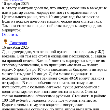
16 декабря 2025
К ответу Дмитрия добавлю, что иногда, особенно в выходные
или в разгар сезона, маршрутки могут отправляться и от
Центрального рынка, это в 10 минутах ходьбы от вокзала.
Если на вокзале долго нет машин, можно прогуляться туда.
Там они стоят на специальной стоянке для междугородних
маршруток.
Ответить
Виктория
16 декабря 2025
Да, подтверждаю, что основной пункт — это площадь у ЖД
вокзала. Они там все стоят в ожидании пассажиров. Я ездила
на прошлой неделе. Важный момент: маршрутки ходят не по
строгому расписанию, а по принципу «полная — значит,
едем». Утром (с 8 до 10) они заполняются быстрее, и интервал
может быть даже 10 минут. Днём можно подождать и
подольше. Сама дорога занимает около 40-50 минут, зависит
от трафика. В салоне обычно тесновато, поэтому если
путешествуете с большим багажом, лучше договориться с
водителем заранее или взять две платы за место. Оплата
только наличными, абхазскими рублями. Стоимость в районе
100-150 рублей с человека, но лучше уточнить на месте.
Будьте готовы к тому, что водители могут делать
дополнительные остановки по пути, чтобы высадить или