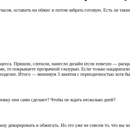
часов, оставить на обжиг и потом забрать готовую. Есть ли так
роцесса. Пришли, слепили, нанесли дизайн (если повезло — раскр
ми, то покрываете прозрачной глазурью. Если только нацарапали 
е изделие. Итого — минимум 3 занятия с периодичностью хотя б
уровку они сами сделают? Чтобы не ждать несколько дней?
у декорировать и обжигать. Но это уже не совсем то, что вы хо