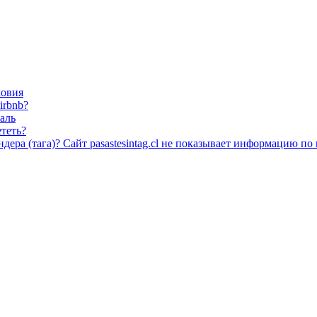
ловия
irbnb?
аль
ететь?
дера (тага)? Сайт pasastesintag.cl не показывает информацию п