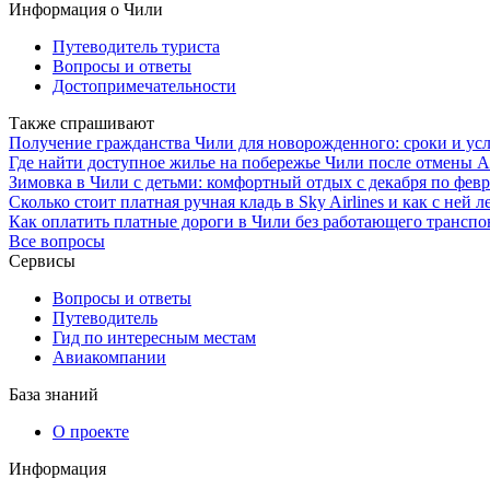
Информация о Чили
Путеводитель туриста
Вопросы и ответы
Достопримечательности
Также спрашивают
Получение гражданства Чили для новорожденного: сроки и ус
Где найти доступное жилье на побережье Чили после отмены A
Зимовка в Чили с детьми: комфортный отдых с декабря по февр
Сколько стоит платная ручная кладь в Sky Airlines и как с ней л
Как оплатить платные дороги в Чили без работающего транспон
Все вопросы
Сервисы
Вопросы и ответы
Путеводитель
Гид по интересным местам
Авиакомпании
База знаний
О проекте
Информация