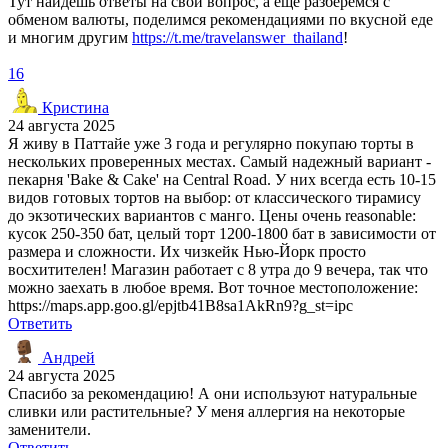
Тут найдёшь ответы на свой вопрос, а ещё разберёмся с
обменом валюты, поделимся рекомендациями по вкусной еде
и многим другим
https://t.me/travelanswer_thailand
!
16
Кристина
24 августа 2025
Я живу в Паттайе уже 3 года и регулярно покупаю торты в
нескольких проверенных местах. Самый надежный вариант -
пекарня 'Bake & Cake' на Central Road. У них всегда есть 10-15
видов готовых тортов на выбор: от классического тирамису
до экзотических вариантов с манго. Цены очень reasonable:
кусок 250-350 бат, целый торт 1200-1800 бат в зависимости от
размера и сложности. Их чизкейк Нью-Йорк просто
восхитителен! Магазин работает с 8 утра до 9 вечера, так что
можно заехать в любое время. Вот точное местоположение:
https://maps.app.goo.gl/epjtb41B8sa1AkRn9?g_st=ipc
Ответить
Андрей
24 августа 2025
Спасибо за рекомендацию! А они используют натуральные
сливки или растительные? У меня аллергия на некоторые
заменители.
Ответить