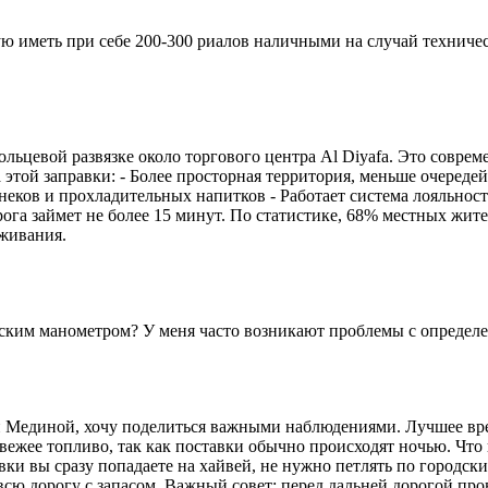
ую иметь при себе 200-300 риалов наличными на случай техниче
ьцевой развязке около торгового центра Al Diyafa. Это современ
ва этой заправки: - Более просторная территория, меньше очеред
неков и прохладительных напитков - Работает система лояльнос
ога займет не более 15 минут. По статистике, 68% местных жит
уживания.
ческим манометром? У меня часто возникают проблемы с определ
Мединой, хочу поделиться важными наблюдениями. Лучшее время 
свежее топливо, так как поставки обычно происходят ночью. Что
авки вы сразу попадаете на хайвей, не нужно петлять по городс
сю дорогу с запасом. Важный совет: перед дальней дорогой пров