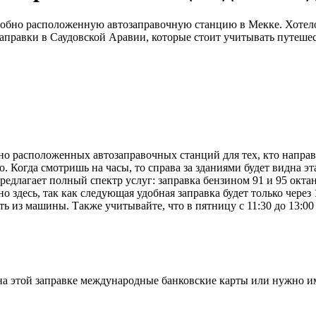
обно расположенную автозаправочную станцию в Мекке. Хотело
 заправки в Саудовской Аравии, которые стоит учитывать путеш
о расположенных автозаправочных станций для тех, кто направл
. Когда смотришь на часы, то справа за зданиями будет видна эт
 предлагает полный спектр услуг: заправка бензином 91 и 95 окт
о здесь, так как следующая удобная заправка будет только чере
 из машины. Также учитывайте, что в пятницу с 11:30 до 13:00
на этой заправке международные банковские карты или нужно и