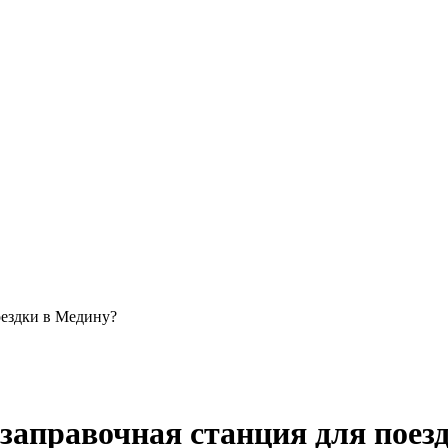
оездки в Медину?
озаправочная станция для поез