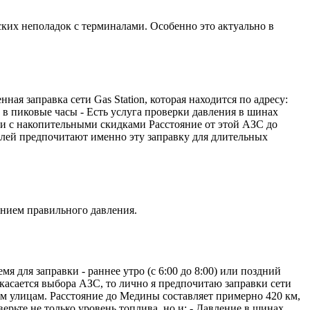
ских неполадок с терминалами. Особенно это актуально в
ная заправка сети Gas Station, которая находится по адресу:
ей в пиковые часы - Есть услуга проверки давления в шинах
ти с накопительными скидками Расстояние от этой АЗС до
елей предпочитают именно эту заправку для длительных
ением правильного давления.
для заправки - раннее утро (с 6:00 до 8:00) или поздний
 касается выбора АЗС, то лично я предпочитаю заправки сети
ким улицам. Расстояние до Медины составляет примерно 420 км,
ерьте не только уровень топлива, но и: - Давление в шинах