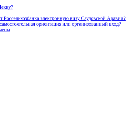
Мекку?
от Россельхозбанка электронную визу Саудовской Аравии?
 самостоятельная ориентация или организованный вход?
амены