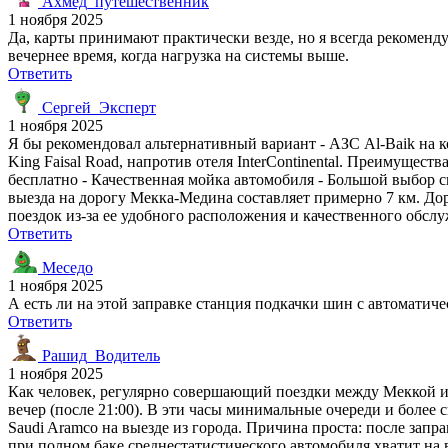
Ахмед_путешественник
1 ноября 2025
Да, карты принимают практически везде, но я всегда рекоменд
вечернее время, когда нагрузка на системы выше.
Ответить
Сергей_Эксперт
1 ноября 2025
Я бы рекомендовал альтернативный вариант - АЗС Al-Baik на кол
King Faisal Road, напротив отеля InterContinental. Преимущест
бесплатно - Качественная мойка автомобиля - Большой выбор с
выезда на дорогу Мекка-Медина составляет примерно 7 км. Дор
поездок из-за ее удобного расположения и качественного обсл
Ответить
Меседо
1 ноября 2025
А есть ли на этой заправке станция подкачки шин с автомати
Ответить
Рашид_Водитель
1 ноября 2025
Как человек, регулярно совершающий поездки между Меккой и 
вечер (после 21:00). В эти часы минимальные очереди и более 
Saudi Aramco на выезде из города. Причина проста: после запр
при полном баке среднестатистического автомобиля хватит на в