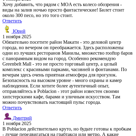
Хочу добавить, что рядом с MOA есть колесо обозрения -
виды на залив ночью просто фантастические! Билет стоит
около 300 песо, но это того стоит.
Ответить
Юрий
1 ноября 2025
Обязательно посетите район Макати - это деловой центр
города, но вечером он преображается. Здесь расположены
одни из лучших ресторанов Манилы, множество rooftop баров
с панорамным видом на город. Особенно рекомендую
Greenbelt Mall - это не просто торговый центр, а целый
комплекс с красивыми парками, часовней и фонтанами. По
вечерам здесь очень приятная атмосфера для прогулок.
Безопасность на высоком уровне - много охраны и камер
наблюдения. Если хотите более аутентичный опыт,
отправляйтесь в Poblacion - этот район известен своими
хипстерскими кафе, барами и уличным искусством. Там
можно почувствовать настоящий пульс города.
Ответить
Дмитрий
1 ноября 2025
В Poblacion действительно круто, но будьте готовы к пробкам
- лучше передвигаться на грабтакси или метро. А какие