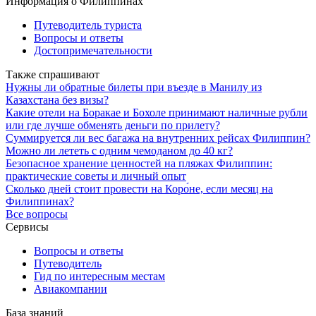
Информация о Филиппинах
Путеводитель туриста
Вопросы и ответы
Достопримечательности
Также спрашивают
Нужны ли обратные билеты при въезде в Манилу из
Казахстана без визы?
Какие отели на Боракае и Бохоле принимают наличные рубли
или где лучше обменять деньги по прилету?
Суммируется ли вес багажа на внутренних рейсах Филиппин?
Можно ли лететь с одним чемоданом до 40 кг?
Безопасное хранение ценностей на пляжах Филиппин:
практические советы и личный опыт
Сколько дней стоит провести на Коро́не, если месяц на
Филиппинах?
Все вопросы
Сервисы
Вопросы и ответы
Путеводитель
Гид по интересным местам
Авиакомпании
База знаний