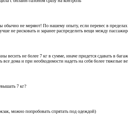
дила с онлайн-талоном сразу на контроль
 обычно не меряют! По нашему опыту, если перевес в пределах 1-
 лучше не рисковать и заранее распределить вещи между пассажир
 весить не более 7 кг в сумме, иначе придется сдавать в багаж
ь все дома и при необходимости надеть на себя более тяжелые в
евышать 7 кг?
юкзак, можно попробовать спрятать под одеждой)