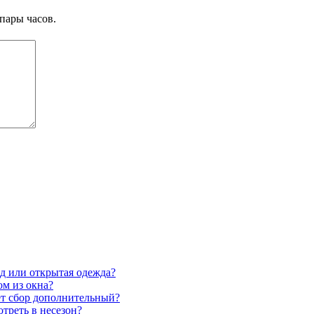
пары часов.
д или открытая одежда?
ом из окна?
яет сбор дополнительный?
отреть в несезон?