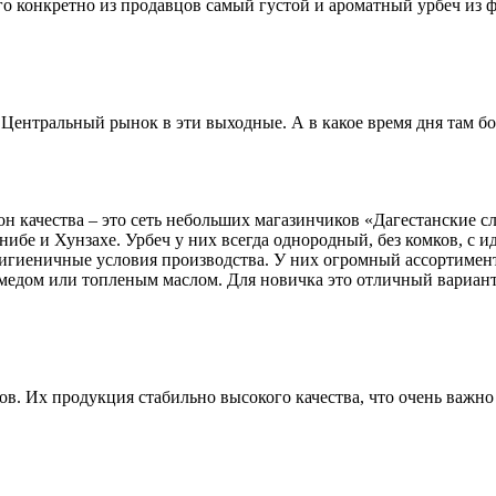
го конкретно из продавцов самый густой и ароматный урбеч из ф
 Центральный рынок в эти выходные. А в какое время дня там б
он качества – это сеть небольших магазинчиков «Дагестанские с
бе и Хунзахе. Урбеч у них всегда однородный, без комков, с и
и гигиеничные условия производства. У них огромный ассортимен
медом или топленым маслом. Для новичка это отличный вариант,
в. Их продукция стабильно высокого качества, что очень важно 