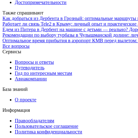
Достопримечательности
Также спрашивают
Как добраться из Дербента в Грозный: оптимальные маршруты 
Работает ли связь Tele2 в Крыму: личный опыт и практические
Едем из Питера в Дербент на машине с детьми — реально? До
Рекомендации по выбору турбазы в Чулышманской долине: ли
Оптимальное время прибытия в аэропорт КМВ перед вылетом:
Все вопросы
Сервисы
Вопросы и ответы
Путеводитель
Гид по интересным местам
Авиакомпании
База знаний
О проекте
Информация
Правообладателям
Пользовательское соглашение
Политика конфиденциальности