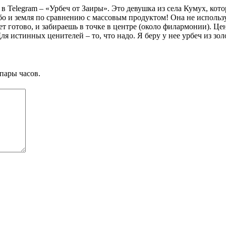
 в Telegram – «Урбеч от Заиры». Это девушка из села Кумух, кот
ебо и земля по сравнению с массовым продуктом! Она не использ
дет готово, и забираешь в точке в центре (около филармонии). Це
я истинных ценителей – то, что надо. Я беру у нее урбеч из зол
пары часов.