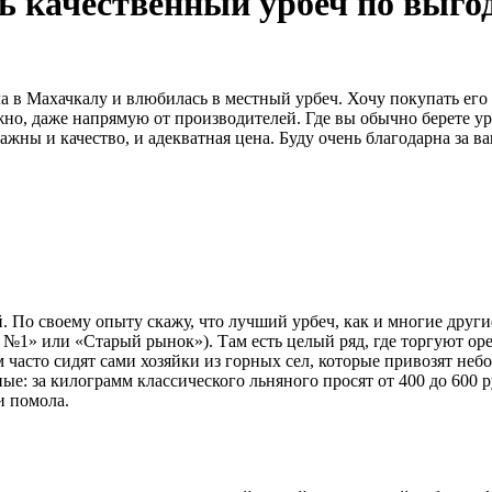
ь качественный урбеч по выгод
 в Махачкалу и влюбилась в местный урбеч. Хочу покупать его ре
но, даже напрямую от производителей. Где вы обычно берете ур
жны и качество, и адекватная цена. Буду очень благодарна за 
 По своему опыту скажу, что лучший урбеч, как и многие другие
№1» или «Старый рынок»). Там есть целый ряд, где торгуют ор
 часто сидят сами хозяйки из горных сел, которые привозят не
е: за килограмм классического льняного просят от 400 до 600 ру
и помола.