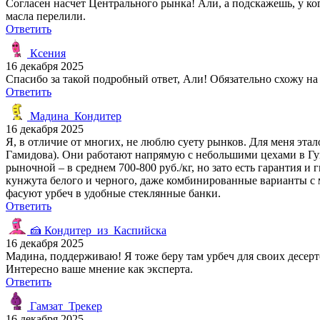
Согласен насчет Центрального рынка! Али, а подскажешь, у ко
масла перелили.
Ответить
Ксения
16 декабря 2025
Спасибо за такой подробный ответ, Али! Обязательно схожу на
Ответить
Мадина_Кондитер
16 декабря 2025
Я, в отличие от многих, не люблю суету рынков. Для меня этал
Гамидова). Они работают напрямую с небольшими цехами в Гуни
рыночной – в среднем 700-800 руб./кг, но зато есть гарантия 
кунжута белого и черного, даже комбинированные варианты с 
фасуют урбеч в удобные стеклянные банки.
Ответить
🍰 Кондитер_из_Каспийска
16 декабря 2025
Мадина, поддерживаю! Я тоже беру там урбеч для своих десерто
Интересно ваше мнение как эксперта.
Ответить
Гамзат_Трекер
16 декабря 2025