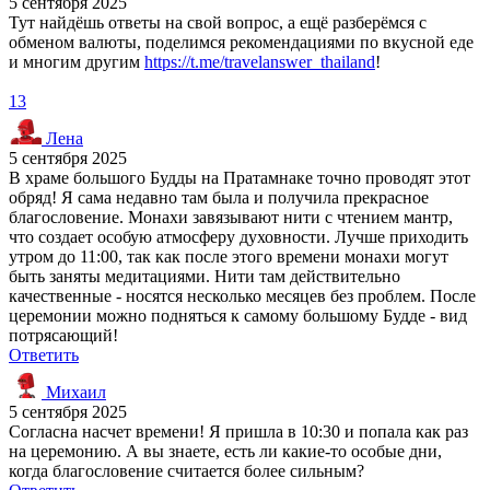
5 сентября 2025
Тут найдёшь ответы на свой вопрос, а ещё разберёмся с
обменом валюты, поделимся рекомендациями по вкусной еде
и многим другим
https://t.me/travelanswer_thailand
!
13
Лена
5 сентября 2025
В храме большого Будды на Пратамнаке точно проводят этот
обряд! Я сама недавно там была и получила прекрасное
благословение. Монахи завязывают нити с чтением мантр,
что создает особую атмосферу духовности. Лучше приходить
утром до 11:00, так как после этого времени монахи могут
быть заняты медитациями. Нити там действительно
качественные - носятся несколько месяцев без проблем. После
церемонии можно подняться к самому большому Будде - вид
потрясающий!
Ответить
Михаил
5 сентября 2025
Согласна насчет времени! Я пришла в 10:30 и попала как раз
на церемонию. А вы знаете, есть ли какие-то особые дни,
когда благословение считается более сильным?