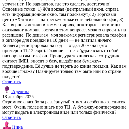
услуги нет. Но вариантов, где это сделать, достаточно!
Основные точки: 1) Ж/д вокзал (центральный вход, справа
есть информационное окно, там подскажут); 2) Торговый
центр «Хагаги» — на третьем этаже есть небольшой офис; 3)
Как верно заметили в комментариях, некоторые гостиницы
оказывают помощь гостям в этом вопросе, можно спросить на
ресепшене. По деньгам: моя знакомая регистрировала телефон
в октябре для поездки на 10 дней — не платила ничего.
Коллега регистрировал на год — отдал 20 манат (это
примерно 11-12 евро). Главное — не забудьте взять с собой
паспорт и сам телефон. Процедура техническая: сотрудник
считает IMEI, вносит в базу, выдаёт вам бумажку-
подтверждение. Её лучше не терять до конца поездки. Как вам
вообще Гянджа? Планируете только там быть или по стране
поедете?
Ответить
Аделина
18 декабря 2025
Огромное спасибо за развёрнутый ответ и особенно за список
мест! Очень полезно знать про ТЦ. А бумажку-подтверждение
могут выдать в электронном виде или только физически?
Ответить
Нина