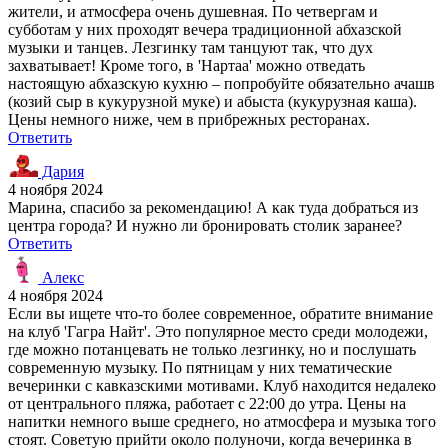
жители, и атмосфера очень душевная. По четвергам и
субботам у них проходят вечера традиционной абхазской
музыки и танцев. Лезгинку там танцуют так, что дух
захватывает! Кроме того, в 'Нартаа' можно отведать
настоящую абхазскую кухню – попробуйте обязательно ачашв
(козий сыр в кукурузной муке) и абыста (кукурузная каша).
Цены немного ниже, чем в прибрежных ресторанах.
Ответить
Дария
4 ноября 2024
Марина, спасибо за рекомендацию! А как туда добраться из
центра города? И нужно ли бронировать столик заранее?
Ответить
Алекс
4 ноября 2024
Если вы ищете что-то более современное, обратите внимание
на клуб 'Гагра Найт'. Это популярное место среди молодежи,
где можно потанцевать не только лезгинку, но и послушать
современную музыку. По пятницам у них тематические
вечеринки с кавказскими мотивами. Клуб находится недалеко
от центрального пляжа, работает с 22:00 до утра. Цены на
напитки немного выше среднего, но атмосфера и музыка того
стоят. Советую прийти около полуночи, когда вечеринка в