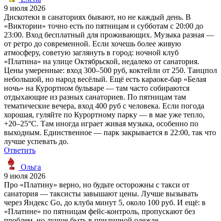
9 июля 2026
Дискотеки в санаториях бывают, но не каждый день. В
«Виктории» точно есть по пятницам и субботам с 20:00 до
23:00. Вход бесплатный для проживающих. Музыка разная —
от ретро до современной. Если хочешь более живую
атмосферу, советую заглянуть в город: ночной клуб
«Платина» на улице Октябрьской, недалеко от санатория.
Цены умеренные: вход 300–500 руб, коктейли от 250. Танцпол
небольшой, но народ весёлый. Ещё есть караоке-бар «Белая
ночь» на Курортном бульваре — там часто собираются
отдыхающие из разных санаториев. По пятницам там
тематические вечера, вход 400 руб с человека. Если погода
хорошая, гуляйте по Курортному парку — в мае уже тепло,
+20–25°C. Там иногда играет живая музыка, особенно по
выходным. Единственное — парк закрывается в 22:00, так что
лучше успевать до.
Ответить
Ольга
9 июля 2026
Про «Платину» верно, но будьте осторожны с такси от
санатория — таксисты завышают цены. Лучше вызывать
через Яндекс Go, до клуба минут 5, около 100 руб. И ещё: в
«Платине» по пятницам фейс-контроль, пропускают без
проблем, но лучше быть в приличной одежде.