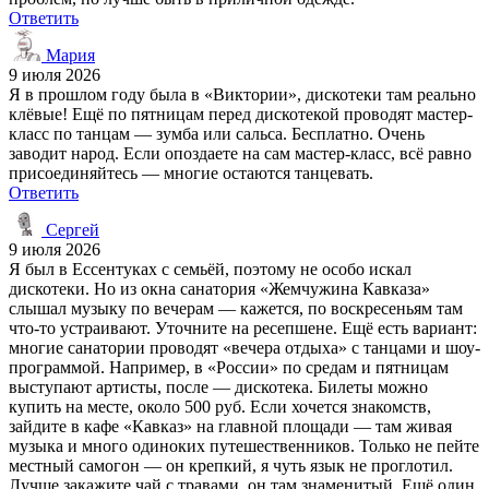
Ответить
Мария
9 июля 2026
Я в прошлом году была в «Виктории», дискотеки там реально
клёвые! Ещё по пятницам перед дискотекой проводят мастер-
класс по танцам — зумба или сальса. Бесплатно. Очень
заводит народ. Если опоздаете на сам мастер-класс, всё равно
присоединяйтесь — многие остаются танцевать.
Ответить
Сергей
9 июля 2026
Я был в Ессентуках с семьёй, поэтому не особо искал
дискотеки. Но из окна санатория «Жемчужина Кавказа»
слышал музыку по вечерам — кажется, по воскресеньям там
что-то устраивают. Уточните на ресепшене. Ещё есть вариант:
многие санатории проводят «вечера отдыха» с танцами и шоу-
программой. Например, в «России» по средам и пятницам
выступают артисты, после — дискотека. Билеты можно
купить на месте, около 500 руб. Если хочется знакомств,
зайдите в кафе «Кавказ» на главной площади — там живая
музыка и много одиноких путешественников. Только не пейте
местный самогон — он крепкий, я чуть язык не проглотил.
Лучше закажите чай с травами, он там знаменитый. Ещё один