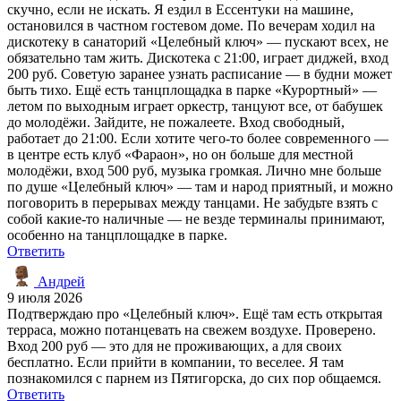
скучно, если не искать. Я ездил в Ессентуки на машине,
остановился в частном гостевом доме. По вечерам ходил на
дискотеку в санаторий «Целебный ключ» — пускают всех, не
обязательно там жить. Дискотека с 21:00, играет диджей, вход
200 руб. Советую заранее узнать расписание — в будни может
быть тихо. Ещё есть танцплощадка в парке «Курортный» —
летом по выходным играет оркестр, танцуют все, от бабушек
до молодёжи. Зайдите, не пожалеете. Вход свободный,
работает до 21:00. Если хотите чего-то более современного —
в центре есть клуб «Фараон», но он больше для местной
молодёжи, вход 500 руб, музыка громкая. Лично мне больше
по душе «Целебный ключ» — там и народ приятный, и можно
поговорить в перерывах между танцами. Не забудьте взять с
собой какие-то наличные — не везде терминалы принимают,
особенно на танцплощадке в парке.
Ответить
Андрей
9 июля 2026
Подтверждаю про «Целебный ключ». Ещё там есть открытая
терраса, можно потанцевать на свежем воздухе. Проверено.
Вход 200 руб — это для не проживающих, а для своих
бесплатно. Если прийти в компании, то веселее. Я там
познакомился с парнем из Пятигорска, до сих пор общаемся.
Ответить