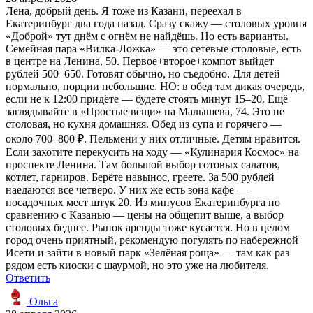
Лена, добрый день. Я тоже из Казани, переехал в
Екатеринбург два года назад. Сразу скажу — столовых уровня
«Доброй» тут днём с огнём не найдёшь. Но есть варианты.
Семейная пара «Вилка-Ложка» — это сетевые столовые, есть
в центре на Ленина, 50. Первое+второе+компот выйдет
рублей 500–650. Готовят обычно, но съедобно. Для детей
нормально, порции небольшие. НО: в обед там дикая очередь,
если не к 12:00 придёте — будете стоять минут 15–20. Ещё
заглядывайте в «Простые вещи» на Малышева, 74. Это не
столовая, но кухня домашняя. Обед из супа и горячего —
около 700–800 ₽. Пельмени у них отличные. Детям нравится.
Если захотите перекусить на ходу — «Кулинария Космос» на
проспекте Ленина. Там большой выбор готовых салатов,
котлет, гарниров. Берёте навынос, греете. За 500 рублей
наедаются все четверо. У них же есть зона кафе —
посадочных мест штук 20. Из минусов Екатеринбурга по
сравнению с Казанью — цены на общепит выше, а выбор
столовых беднее. Рынок аренды тоже кусается. Но в целом
город очень приятный, рекомендую погулять по набережной
Исети и зайти в новый парк «Зелёная роща» — там как раз
рядом есть киоски с шаурмой, но это уже на любителя.
Ответить
Ольга