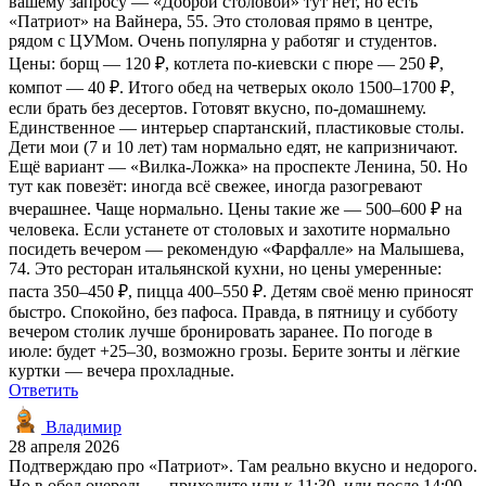
вашему запросу — «Доброй столовой» тут нет, но есть
«Патриот» на Вайнера, 55. Это столовая прямо в центре,
рядом с ЦУМом. Очень популярна у работяг и студентов.
Цены: борщ — 120 ₽, котлета по-киевски с пюре — 250 ₽,
компот — 40 ₽. Итого обед на четверых около 1500–1700 ₽,
если брать без десертов. Готовят вкусно, по-домашнему.
Единственное — интерьер спартанский, пластиковые столы.
Дети мои (7 и 10 лет) там нормально едят, не капризничают.
Ещё вариант — «Вилка-Ложка» на проспекте Ленина, 50. Но
тут как повезёт: иногда всё свежее, иногда разогревают
вчерашнее. Чаще нормально. Цены такие же — 500–600 ₽ на
человека. Если устанете от столовых и захотите нормально
посидеть вечером — рекомендую «Фарфалле» на Малышева,
74. Это ресторан итальянской кухни, но цены умеренные:
паста 350–450 ₽, пицца 400–550 ₽. Детям своё меню приносят
быстро. Спокойно, без пафоса. Правда, в пятницу и субботу
вечером столик лучше бронировать заранее. По погоде в
июле: будет +25–30, возможно грозы. Берите зонты и лёгкие
куртки — вечера прохладные.
Ответить
Владимир
28 апреля 2026
Подтверждаю про «Патриот». Там реально вкусно и недорого.
Но в обед очередь — приходите или к 11:30, или после 14:00.