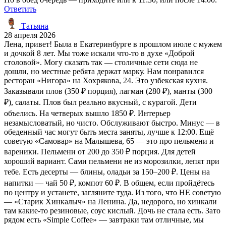
Ответить
Татьяна
28 апреля 2026
Лена, привет! Была в Екатеринбурге в прошлом июле с мужем
и дочкой 8 лет. Мы тоже искали что-то в духе «Доброй
столовой». Могу сказать так — столичные сети сюда не
дошли, но местные ребята держат марку. Нам понравился
ресторан «Нигора» на Хохрякова, 24. Это узбекская кухня.
Заказывали плов (350 ₽ порция), лагман (280 ₽), манты (300
₽), салаты. Плов был реально вкусный, с курагой. Дети
объелись. На четверых вышло 1850 ₽. Интерьер
незамысловатый, но чисто. Обслуживают быстро. Минус — в
обеденный час могут быть места заняты, лучше к 12:00. Ещё
советую «Самовар» на Малышева, 65 — это про пельмени и
вареники. Пельмени от 200 до 350 ₽ порция. Для детей
хороший вариант. Сами пельмени не из морозилки, лепят при
тебе. Есть десерты — блины, оладьи за 150–200 ₽. Цены на
напитки — чай 50 ₽, компот 60 ₽. В общем, если пройдётесь
по центру и устанете, загляните туда. Из того, что НЕ советую
— «Старик Хинкалыч» на Ленина. Да, недорого, но хинкали
там какие-то резиновые, соус кислый. Дочь не стала есть. Зато
рядом есть «Simple Coffee» — завтраки там отличные, мы