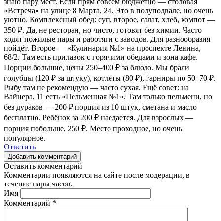
знаю пару мест. Если прям совсем бюджетно — столовая
«Встреча» на улице 8 Марта, 24. Это в полуподвале, но очень
уютно. Комплексный обед: суп, второе, салат, хлеб, компот —
350 ₽. Да, не ресторан, но чисто, готовят без химии. Часто
ходят пожилые пары и работяги с заводов. Для разнообразия
пойдёт. Второе — «Кулинария №1» на проспекте Ленина,
68/2. Там есть прилавок с горячими обедами и зона кафе.
Порции большие, цены 250–400 ₽ за блюдо. Мы брали
голубцы (120 ₽ за штуку), котлеты (80 ₽), гарниры по 50–70 ₽.
Рыбу там не рекомендую — часто сухая. Ещё совет: на
Вайнера, 11 есть «Пельменная №1». Там только пельмени, но
без дураков — 200 ₽ порция из 10 штук, сметана и масло
бесплатно. Ребёнок за 200 ₽ наедается. Для взрослых —
порция побольше, 250 ₽. Место проходное, но очень
популярное.
Ответить
Добавить комментарий
Оставить комментарий
Комментарии появляются на сайте после модерации, в
течение пары часов.
Имя
Комментарий
*