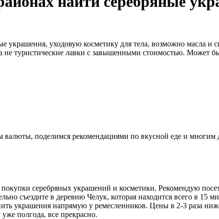
 районах найти серебряные ук
 украшения, уходовую косметику для тела, возможно масла и с
а не туристические лавки с завышенными стоимостью. Может быт
ном валюты, поделимся рекомендациями по вкусной еде и многим
 покупки серебряных украшений и косметики. Рекомендую посети
тельно съездите в деревню Челук, которая находится всего в 15
пить украшения напрямую у ремесленников. Цены в 2-3 раза ниже
у уже полгода, все прекрасно.