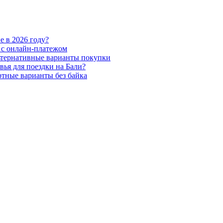
е в 2026 году?
 с онлайн-платежом
льтернативные варианты покупки
ья для поездки на Бали?
ртные варианты без байка