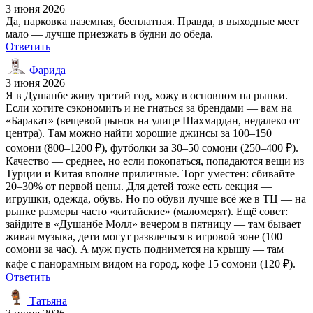
3 июня 2026
Да, парковка наземная, бесплатная. Правда, в выходные мест
мало — лучше приезжать в будни до обеда.
Ответить
Фарида
3 июня 2026
Я в Душанбе живу третий год, хожу в основном на рынки.
Если хотите сэкономить и не гнаться за брендами — вам на
«Баракат» (вещевой рынок на улице Шахмардан, недалеко от
центра). Там можно найти хорошие джинсы за 100–150
сомони (800–1200 ₽), футболки за 30–50 сомони (250–400 ₽).
Качество — среднее, но если покопаться, попадаются вещи из
Турции и Китая вполне приличные. Торг уместен: сбивайте
20–30% от первой цены. Для детей тоже есть секция —
игрушки, одежда, обувь. Но по обуви лучше всё же в ТЦ — на
рынке размеры часто «китайские» (маломерят). Ещё совет:
зайдите в «Душанбе Молл» вечером в пятницу — там бывает
живая музыка, дети могут развлечься в игровой зоне (100
сомони за час). А муж пусть поднимется на крышу — там
кафе с панорамным видом на город, кофе 15 сомони (120 ₽).
Ответить
Татьяна