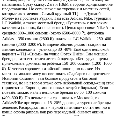
магазинам. Сразу скажу: Zara и H&M в городе официально не
представлены. Но есть несколько турецких и местных сетей,
которые их заменяют. Самый крупный ТЦ — «Душанбе
Молл» на проспекте Рудаки. Там есть Adidas, Nike, турецкий
LC Waikiki, а также местный бренд «Гулистон» с неплохим
качеством (хлопок, базовые вещи). Цены: кроссовки Nike Air в
среднем 800–1000 сомони (около 6500–8000 ₽), футболка
Adidas – 350 сомони (2800 ₽), платье из LC Waikiki – 250–400
сомони (2000–3200 ₽). В апреле обычно делают скидки на
зимние коллекции – уценка до 30–40%. Ещё один неплохой
вариант – ТЦ «Сиёма» на улице Фотех Ниёзи. Там меньше
брендов, зато есть отдел детской одежды «Кенгуру» – цены
приемлемые: джинсы на ребёнка 150–200 сомони (1200–1600
₽). Качество хорошее, китайский пошив, но ноское. Из
местных моллов могу посоветовать «Садбарг» на проспекте
Исмоили Сомони – там больше продуктов и бытовой
техники, но на втором этаже есть небольшой секонд-хенд сток
(привозят из Европы, много новых вещей с бирками). Если
повезёт, можно найти неплохие бренды по 50–100 сомони
(400–800 ₽). По ценам: если сравнивать с Москвой, то
Adidas/Nike примерно на 15–20% дороже, а турецкие бренды –
дешевле. Распродаж типа «чёрной пятницы» почти нет, но в
конце сезона (апрель как раз переходный) бывают акции.