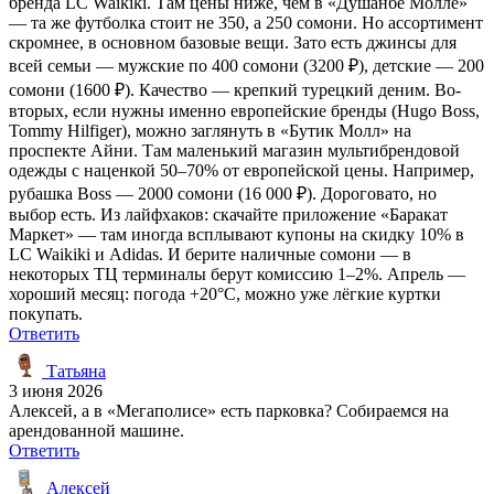
бренда LC Waikiki. Там цены ниже, чем в «Душанбе Молле»
— та же футболка стоит не 350, а 250 сомони. Но ассортимент
скромнее, в основном базовые вещи. Зато есть джинсы для
всей семьи — мужские по 400 сомони (3200 ₽), детские — 200
сомони (1600 ₽). Качество — крепкий турецкий деним. Во-
вторых, если нужны именно европейские бренды (Hugo Boss,
Tommy Hilfiger), можно заглянуть в «Бутик Молл» на
проспекте Айни. Там маленький магазин мультибрендовой
одежды с наценкой 50–70% от европейской цены. Например,
рубашка Boss — 2000 сомони (16 000 ₽). Дороговато, но
выбор есть. Из лайфхаков: скачайте приложение «Баракат
Маркет» — там иногда всплывают купоны на скидку 10% в
LC Waikiki и Adidas. И берите наличные сомони — в
некоторых ТЦ терминалы берут комиссию 1–2%. Апрель —
хороший месяц: погода +20°C, можно уже лёгкие куртки
покупать.
Ответить
Татьяна
3 июня 2026
Алексей, а в «Мегаполисе» есть парковка? Собираемся на
арендованной машине.
Ответить
Алексей