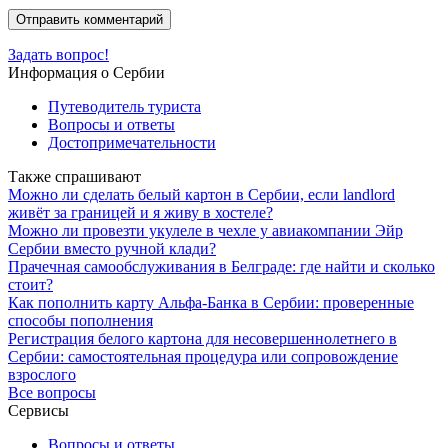
Задать вопрос!
Информация о Сербии
Путеводитель туриста
Вопросы и ответы
Достопримечательности
Также спрашивают
Можно ли сделать белый картон в Сербии, если landlord
живёт за границей и я живу в хостеле?
Можно ли провезти укулеле в чехле у авиакомпании Эйр
Сербии вместо ручной клади?
Прачечная самообслуживания в Белграде: где найти и сколько
стоит?
Как пополнить карту Альфа-Банка в Сербии: проверенные
способы пополнения
Регистрация белого картона для несовершеннолетнего в
Сербии: самостоятельная процедура или сопровождение
взрослого
Все вопросы
Сервисы
Вопросы и ответы