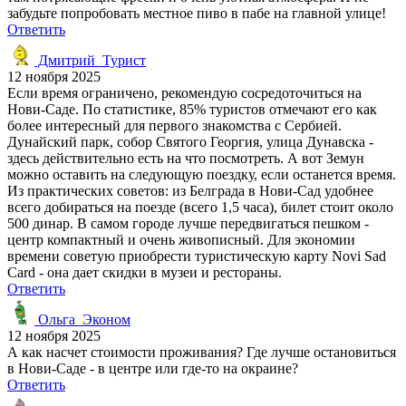
забудьте попробовать местное пиво в пабе на главной улице!
Ответить
Дмитрий_Турист
12 ноября 2025
Если время ограничено, рекомендую сосредоточиться на
Нови-Саде. По статистике, 85% туристов отмечают его как
более интересный для первого знакомства с Сербией.
Дунайский парк, собор Святого Георгия, улица Дунавска -
здесь действительно есть на что посмотреть. А вот Земун
можно оставить на следующую поездку, если останется время.
Из практических советов: из Белграда в Нови-Сад удобнее
всего добираться на поезде (всего 1,5 часа), билет стоит около
500 динар. В самом городе лучше передвигаться пешком -
центр компактный и очень живописный. Для экономии
времени советую приобрести туристическую карту Novi Sad
Card - она дает скидки в музеи и рестораны.
Ответить
Ольга_Эконом
12 ноября 2025
А как насчет стоимости проживания? Где лучше остановиться
в Нови-Саде - в центре или где-то на окраине?
Ответить