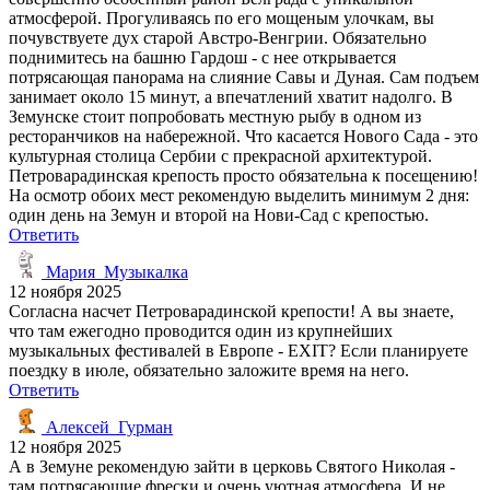
атмосферой. Прогуливаясь по его мощеным улочкам, вы
почувствуете дух старой Австро-Венгрии. Обязательно
поднимитесь на башню Гардош - с нее открывается
потрясающая панорама на слияние Савы и Дуная. Сам подъем
занимает около 15 минут, а впечатлений хватит надолго. В
Земунске стоит попробовать местную рыбу в одном из
ресторанчиков на набережной. Что касается Нового Сада - это
культурная столица Сербии с прекрасной архитектурой.
Петроварадинская крепость просто обязательна к посещению!
На осмотр обоих мест рекомендую выделить минимум 2 дня:
один день на Земун и второй на Нови-Сад с крепостью.
Ответить
Мария_Музыкалка
12 ноября 2025
Согласна насчет Петроварадинской крепости! А вы знаете,
что там ежегодно проводится один из крупнейших
музыкальных фестивалей в Европе - EXIT? Если планируете
поездку в июле, обязательно заложите время на него.
Ответить
Алексей_Гурман
12 ноября 2025
А в Земуне рекомендую зайти в церковь Святого Николая -
там потрясающие фрески и очень уютная атмосфера. И не