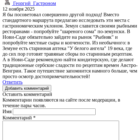
Георгий_Гастроном
12 ноября 2025
Я бы посоветовал совершенно другой подход! Вместо
стандартного маршрута предлагаю исследовать эти места с
гастрономическим уклоном. Земун славится своими рыбными
ресторанами - попробуйте "шареного сома" по-земунски. В
Нови-Саде обязательно зайдите на рынок "Рыбняк" и
попробуйте местные сыры и копчености. Из необычного: в
Земуне есть старинная аптека "У белого ангела" 19 века, где
до сих пор готовят травяные сборы по старинным рецептам.
А в Нови-Саде рекомендую найти кондитерскую, где делают
традиционные сербские сладости по рецептам времен Австро-
Венгрии. Такое путешествие запомнится намного больше, чем
просто осмотр достопримечательностей!
Ответить
Добавить комментарий
Оставить комментарий
Комментарии появляются на сайте после модерации, в
течение пары часов.
Имя
Комментарий
*